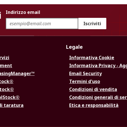
i
Indirizzo email
Iscriviti
Legale
rvizi
Informativa Cookie
ement
Informativa Privacy - Ag
hasingManager™
Email Security
Stock®
Termini d'uso
Stock®
Condizioni di vendita
olStock®
Condizioni generali di ser
di taratura
Etica e responsabilità