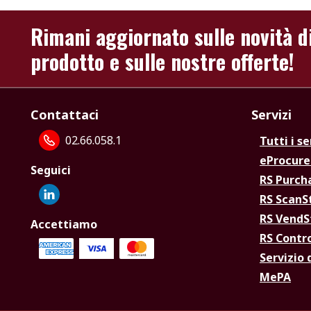
Rimani aggiornato sulle novità d
prodotto e sulle nostre offerte!
Contattaci
Servizi
02.66.058.1
Tutti i se
eProcur
Seguici
RS Purc
RS Scan
RS Vend
Accettiamo
RS Contr
Servizio 
MePA