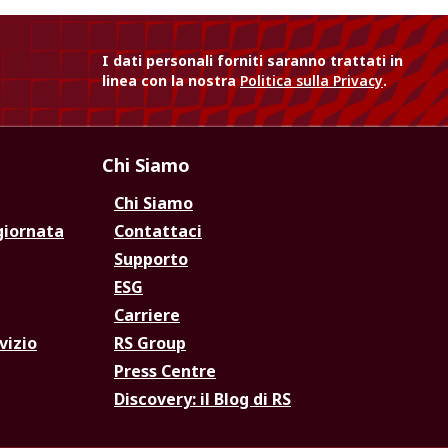
I dati personali forniti saranno trattati in
linea con la nostra
Politica sulla Privacy
.
Chi Siamo
Chi Siamo
giornata
Contattaci
Supporto
ESG
Carriere
vizio
RS Group
Press Centre
Discovery: il Blog di RS