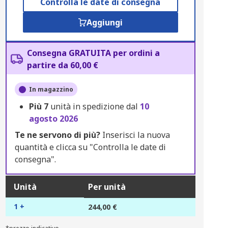
Controlla le date di consegna
Aggiungi
Consegna GRATUITA per ordini a
partire da 60,00 €
In magazzino
Più
7
unità in spedizione dal
10
agosto 2026
Te ne servono di più?
Inserisci la nuova
quantità e clicca su "Controlla le date di
consegna".
Unità
Per unità
1 +
244,00 €