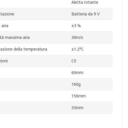
Aletta rotante
ntazione
Batteria da 9 V
 aria
±3 %
ità massima aria
30m/s
razione della temperatura
±1.2°C
ioni
CE
60mm
160g
156mm
33mm