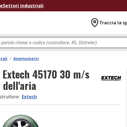
ne
Settori industriali
Traccia la s
tali
/
Anemometri
 Extech 45170 30 m/s
 dell'aria
struttore
:
Extech