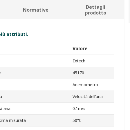
Dettagli
Normative
prodotto
iù attributi.
Valore
Extech
o
45170
Anemometro
ra
Velocità dell'aria
à aria
0.1m/s
ima misurata
50°C