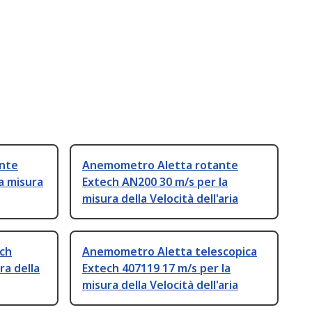
nte
Anemometro Aletta rotante
a misura
Extech AN200 30 m/s per la
misura della Velocità dell'aria
ch
Anemometro Aletta telescopica
ra della
Extech 407119 17 m/s per la
misura della Velocità dell'aria