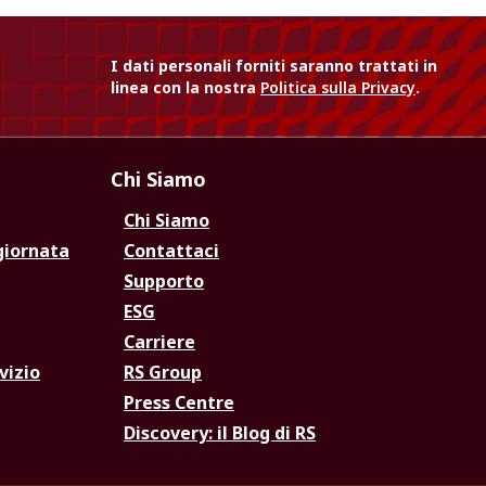
I dati personali forniti saranno trattati in
linea con la nostra
Politica sulla Privacy
.
Chi Siamo
Chi Siamo
giornata
Contattaci
Supporto
ESG
Carriere
vizio
RS Group
Press Centre
Discovery: il Blog di RS