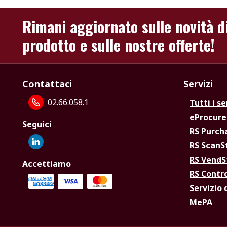
Rimani aggiornato sulle novità d
prodotto e sulle nostre offerte!
Contattaci
Servizi
02.66.058.1
Tutti i se
eProcur
Seguici
RS Purc
RS Scan
RS Vend
Accettiamo
RS Contr
Servizio 
MePA