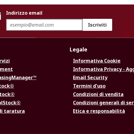
i
Indirizzo email
Iscriviti
Legale
rvizi
Informativa Cookie
ement
Informativa Privacy - Ag
hasingManager™
Email Security
Stock®
Termini d'uso
Stock®
Condizioni di vendita
olStock®
Condizioni generali di ser
di taratura
Etica e responsabilità