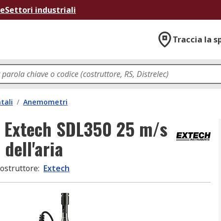
ne
Settori industriali
Traccia la s
tali
/
Anemometri
e Extech SDL350 25 m/s
 dell'aria
ostruttore
:
Extech