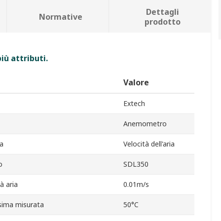
Dettagli
Normative
prodotto
iù attributi.
Valore
Extech
Anemometro
ra
Velocità dell'aria
o
SDL350
à aria
0.01m/s
ima misurata
50°C