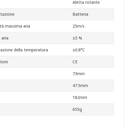
Aletta rotante
ntazione
Batteria
ità massima aria
25m/s
 aria
±5 %
razione della temperatura
±0.8°C
ioni
CE
73mm
47.5mm
182mm
655g