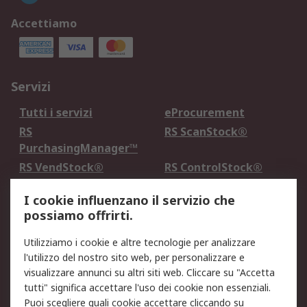
Accettiamo
Servizi
Tutti i servizi
eProcurement
RS
RS ScanStock®
PurchasingManager™
RS VendStock®
RS ControlStock®
Servizio di taratura
MePA
I cookie influenzano il servizio che
possiamo offrirti.
Legale
Utilizziamo i cookie e altre tecnologie per analizzare
Informativa Cookie
Informativa Privacy -
l'utilizzo del nostro sito web, per personalizzare e
Aggiornata
visualizzare annunci su altri siti web. Cliccare su "Accetta
Email Security
Termini d'uso
tutti" significa accettare l'uso dei cookie non essenziali.
Condizioni di vendita
Condizioni generali di
Puoi scegliere quali cookie accettare cliccando su