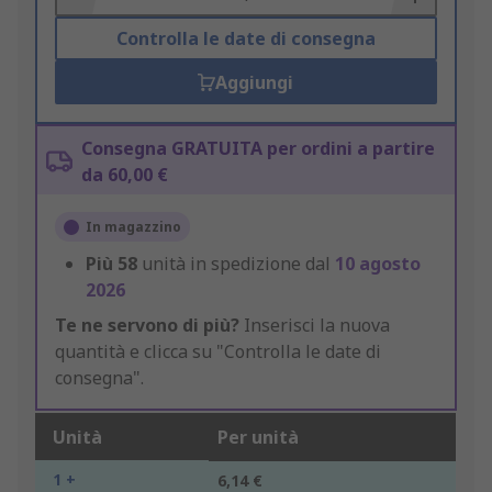
Controlla le date di consegna
Aggiungi
Consegna GRATUITA per ordini a partire
da 60,00 €
In magazzino
Più
58
unità in spedizione dal
10 agosto
2026
Te ne servono di più?
Inserisci la nuova
quantità e clicca su "Controlla le date di
consegna".
Unità
Per unità
1 +
6,14 €