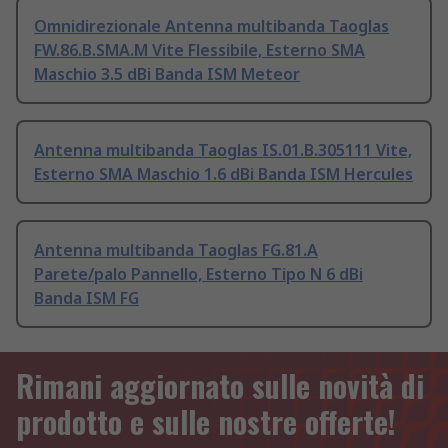
Omnidirezionale Antenna multibanda Taoglas
FW.86.B.SMA.M Vite Flessibile, Esterno SMA
Maschio 3.5 dBi Banda ISM Meteor
Antenna multibanda Taoglas IS.01.B.305111 Vite,
Esterno SMA Maschio 1.6 dBi Banda ISM Hercules
Antenna multibanda Taoglas FG.81.A
Parete/palo Pannello, Esterno Tipo N 6 dBi
Banda ISM FG
Rimani aggiornato sulle novità di
prodotto e sulle nostre offerte!