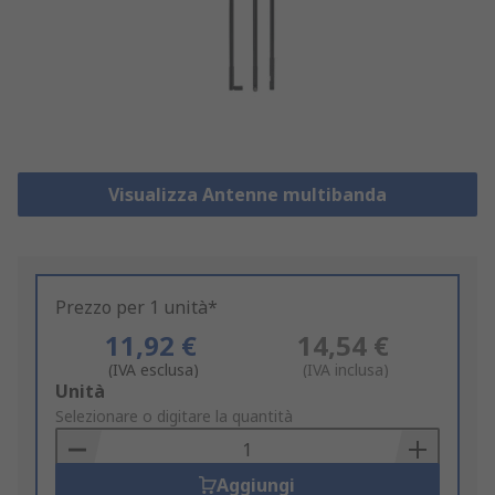
Visualizza Antenne multibanda
Prezzo per 1 unità*
11,92 €
14,54 €
(IVA esclusa)
(IVA inclusa)
Add
Unità
to
Selezionare o digitare la quantità
Basket
Aggiungi