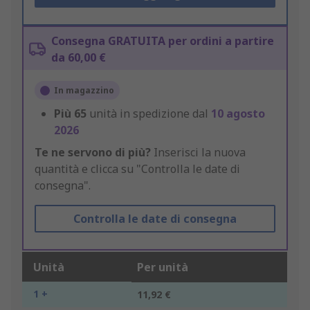
Consegna GRATUITA per ordini a partire
da 60,00 €
In magazzino
Più
65
unità in spedizione dal
10 agosto
2026
Te ne servono di più?
Inserisci la nuova
quantità e clicca su "Controlla le date di
consegna".
Controlla le date di consegna
Unità
Per unità
1 +
11,92 €