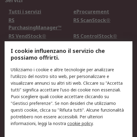
Servizi
Tutti i servizi
eProcurement
RS
RS ScanStock®
PurchasingManager™
RS VendStock®
RS ControlStock®
Servizio di taratura
MePA
I cookie influenzano il servizio che
possiamo offrirti.
Legale
Utilizziamo i cookie e altre tecnologie per analizzare
Informativa Cookie
Informativa Privacy -
l'utilizzo del nostro sito web, per personalizzare e
Aggiornata
visualizzare annunci su altri siti web. Cliccare su "Accetta
Email Security
Termini d'uso
tutti" significa accettare l'uso dei cookie non essenziali.
Condizioni di vendita
Condizioni generali di
Puoi scegliere quali cookie accettare cliccando su
servizio
"Gestisci preferenze". Se non desideri che utilizziamo
questi cookie, clicca su "Rifiuta tutti". Alcune funzionalità
Etica e responsabilità
potrebbero non essere accessibili. Per ulteriori
informazioni, leggi la nostra
cookie policy
.
Chi Siamo