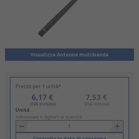
Visualizza Antenne multibanda
Prezzo per 1 unità*
6,17 €
7,53 €
(IVA esclusa)
(IVA inclusa)
Add
Unità
to
Selezionare o digitare la quantità
Basket
Controlla le date di consegna