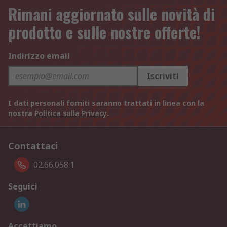
Rimani aggiornato sulle novità di
prodotto e sulle nostre offerte!
Indirizzo email
Iscriviti
I dati personali forniti saranno trattati in linea con la
nostra
Politica sulla Privacy
.
Contattaci
02.66.058.1
Seguici
Accettiamo