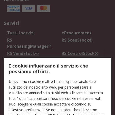
Servizi
Tutti i servizi
eProcurement
RS
RS ScanStock®
PurchasingManager™
RS VendStock®
RS ControlStock®
Servizio di taratura
MePA
I cookie influenzano il servizio che
possiamo offrirti.
Legale
Utilizziamo i cookie e altre tecnologie per analizzare
Informativa Cookie
Informativa Privacy -
l'utilizzo del nostro sito web, per personalizzare e
Aggiornata
visualizzare annunci su altri siti web. Cliccare su "Accetta
Email Security
Termini d'uso
tutti" significa accettare l'uso dei cookie non essenziali.
Condizioni di vendita
Condizioni generali di
Puoi scegliere quali cookie accettare cliccando su
servizio
"Gestisci preferenze". Se non desideri che utilizziamo