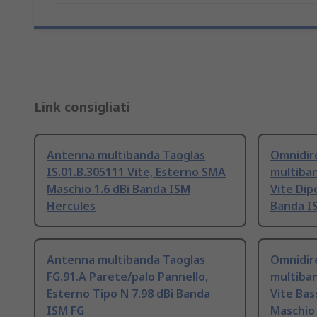
Link consigliati
Antenna multibanda Taoglas
Omnidir
IS.01.B.305111 Vite, Esterno SMA
multiban
Maschio 1.6 dBi Banda ISM
Vite Dip
Hercules
Banda I
Antenna multibanda Taoglas
Omnidir
FG.91.A Parete/palo Pannello,
multiban
Esterno Tipo N 7.98 dBi Banda
Vite Bas
ISM FG
Maschio 