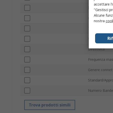
accettare l
Interno/Estern
"Gestisci pr
Alcune funzi
Guadagno
nostra
cook
Tipo di montag
Ri
Serie
Direttività
Frequenza ma
Genere connet
Standard/Appro
Numero Band
Trova prodotti simili