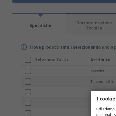
Documentazione
Specifiche
Tecnica
Trova prodotti simili selezionando uno o p
Seleziona tutto
Attributo
Marchio
Tipo prodotto
Protocolli RF
I cookie
Frequenza min
Utilizziamo 
Tipo connetto
personalizza