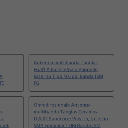
a
Antenna multibanda Taoglas
FG.81.A Parete/palo Pannello,
MA
Esterno Tipo N 6 dBi Banda ISM
TI
FG
a
Omnidirezionale Antenna
o
multibanda Taoglas Ceramica
ta
ILA.02 Superficie Piastra, Interno
 dBi
SMA Femmina 1 dBi Banda ISM