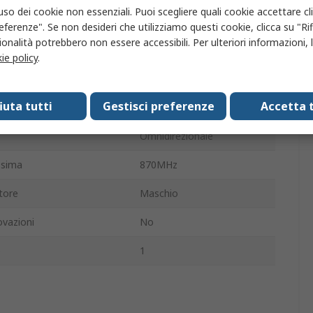
'uso dei cookie non essenziali. Puoi scegliere quali cookie accettare c
o
Esterno
eferenze". Se non desideri che utilizziamo questi cookie, clicca su "Rifi
onalità potrebbero non essere accessibili. Per ulteriori informazioni, l
2.1dBi
ie policy
.
gio dell'antenna
Vite
fiuta tutti
Gestisci preferenze
Accetta t
Hercules
Omnidirezionale
ssima
870MHz
tore
Maschio
vazioni
No
e
1