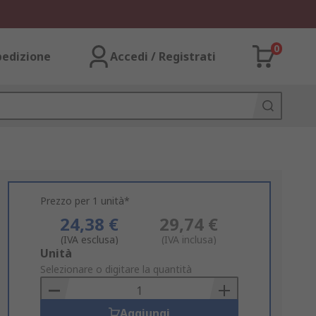
0
pedizione
Accedi / Registrati
Prezzo per 1 unità*
24,38 €
29,74 €
(IVA esclusa)
(IVA inclusa)
Add
Unità
to
Selezionare o digitare la quantità
Basket
Aggiungi