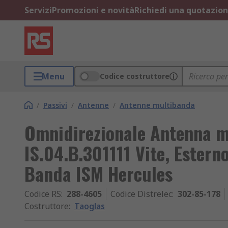
Servizi
Promozioni e novità
Richiedi una quotazio
Menu
Codice costruttore
/
Passivi
/
Antenne
/
Antenne multibanda
Omnidirezionale Antenna m
IS.04.B.301111 Vite, Ester
Banda ISM Hercules
Codice RS
:
288-4605
Codice Distrelec
:
302-85-178
Costruttore
:
Taoglas