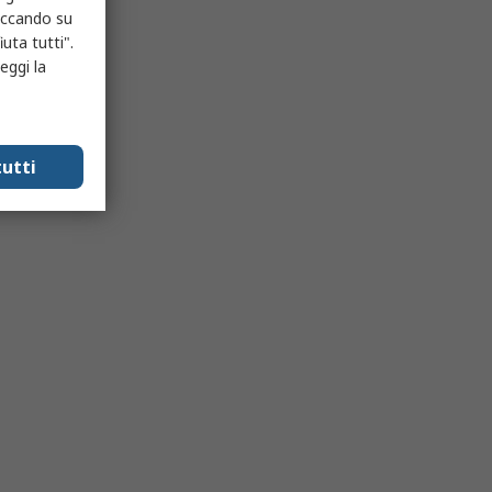
liccando su
uta tutti".
eggi la
utti