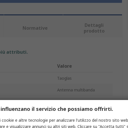
Dettagli
Normative
prodotto
iù attributi.
Valore
Taoglas
Antenna multibanda
Banda ISM
 influenzano il servizio che possiamo offrirti.
ima
868MHz
i cookie e altre tecnologie per analizzare l'utilizzo del nostro sito web
re
SMA
re e visualizzare annunci su altri siti web. Cliccare su "Accetta tutti" s