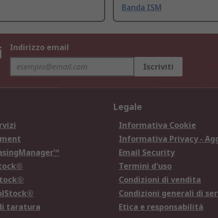
Banda ISM
i
Indirizzo email
Iscriviti
Legale
rvizi
Informativa Cookie
ement
Informativa Privacy - Ag
hasingManager™
Email Security
Stock®
Termini d'uso
Stock®
Condizioni di vendita
olStock®
Condizioni generali di ser
di taratura
Etica e responsabilità