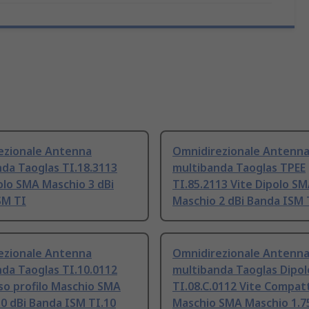
ezionale Antenna
Omnidirezionale Antenn
da Taoglas TI.18.3113
multibanda Taoglas TPEE
olo SMA Maschio 3 dBi
TI.85.2113 Vite Dipolo S
SM TI
Maschio 2 dBi Banda ISM 
ezionale Antenna
Omnidirezionale Antenn
da Taoglas TI.10.0112
multibanda Taoglas Dipol
so profilo Maschio SMA
TI.08.C.0112 Vite Compat
0 dBi Banda ISM TI.10
Maschio SMA Maschio 1.75