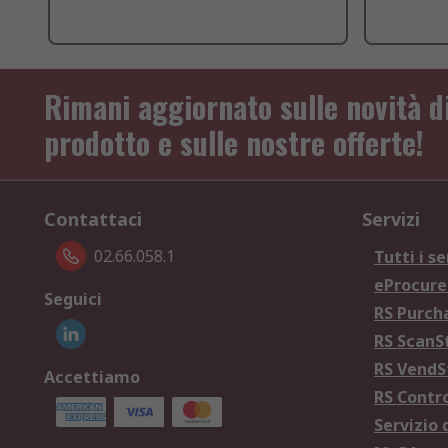
Rimani aggiornato sulle novità d
prodotto e sulle nostre offerte!
Contattaci
Servizi
02.66.058.1
Tutti i se
eProcur
Seguici
RS Purc
RS Scan
RS Vend
Accettiamo
RS Contr
Servizio 