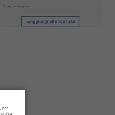
*prezzo indicativo
Aggiungi alla tua lista
, per
ignifica