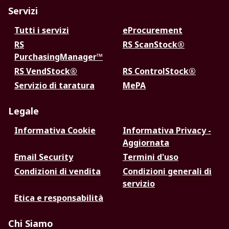
Servizi
Tutti i servizi
eProcurement
RS
RS ScanStock®
PurchasingManager™
RS VendStock®
RS ControlStock®
Servizio di taratura
MePA
Legale
Informativa Cookie
Informativa Privacy -
Aggiornata
Email Security
Termini d'uso
Condizioni di vendita
Condizioni generali di
servizio
Etica e responsabilità
Chi Siamo