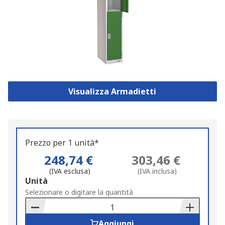
Visualizza Armadietti
Prezzo per 1 unità*
248,74 €
303,46 €
(IVA esclusa)
(IVA inclusa)
Add
Unità
to
Selezionare o digitare la quantità
Basket
Aggiungi