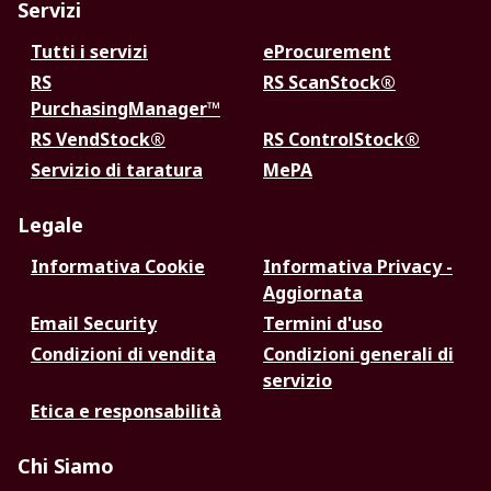
Servizi
Tutti i servizi
eProcurement
RS
RS ScanStock®
PurchasingManager™
RS VendStock®
RS ControlStock®
Servizio di taratura
MePA
Legale
Informativa Cookie
Informativa Privacy -
Aggiornata
Email Security
Termini d'uso
Condizioni di vendita
Condizioni generali di
servizio
Etica e responsabilità
Chi Siamo