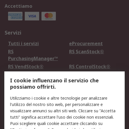
Accettiamo
Servizi
Tutti i servizi
eProcurement
RS
RS ScanStock®
PurchasingManager™
RS VendStock®
RS ControlStock®
Servizio di taratura
MePA
I cookie influenzano il servizio che
possiamo offrirti.
Legale
Utilizziamo i cookie e altre tecnologie per analizzare
Informativa Cookie
Informativa Privacy -
l'utilizzo del nostro sito web, per personalizzare e
Aggiornata
visualizzare annunci su altri siti web. Cliccare su "Accetta
Email Security
Termini d'uso
tutti" significa accettare l'uso dei cookie non essenziali.
Condizioni di vendita
Condizioni generali di
Puoi scegliere quali cookie accettare cliccando su