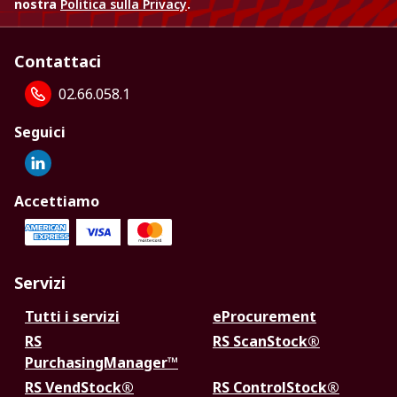
nostra
Politica sulla Privacy
.
Contattaci
02.66.058.1
Seguici
Accettiamo
Servizi
Tutti i servizi
eProcurement
RS
RS ScanStock®
PurchasingManager™
RS VendStock®
RS ControlStock®