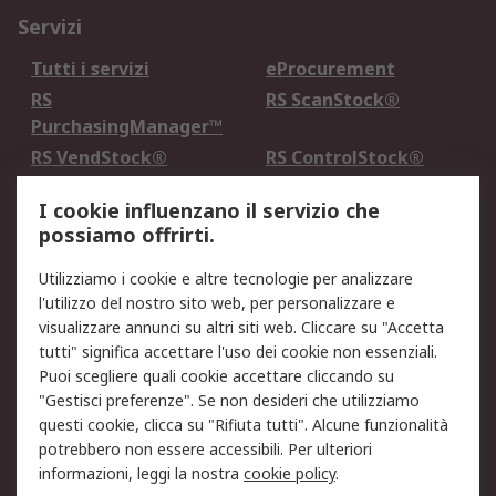
Servizi
Tutti i servizi
eProcurement
RS
RS ScanStock®
PurchasingManager™
RS VendStock®
RS ControlStock®
Servizio di taratura
MePA
I cookie influenzano il servizio che
possiamo offrirti.
Legale
Utilizziamo i cookie e altre tecnologie per analizzare
Informativa Cookie
Informativa Privacy -
l'utilizzo del nostro sito web, per personalizzare e
Aggiornata
visualizzare annunci su altri siti web. Cliccare su "Accetta
Email Security
Termini d'uso
tutti" significa accettare l'uso dei cookie non essenziali.
Condizioni di vendita
Condizioni generali di
Puoi scegliere quali cookie accettare cliccando su
servizio
"Gestisci preferenze". Se non desideri che utilizziamo
questi cookie, clicca su "Rifiuta tutti". Alcune funzionalità
Etica e responsabilità
potrebbero non essere accessibili. Per ulteriori
informazioni, leggi la nostra
cookie policy
.
Chi Siamo