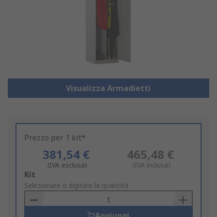
Visualizza Armadietti
Prezzo per 1 kit*
381,54 €
465,48 €
(IVA esclusa)
(IVA inclusa)
Add
Kit
to
Selezionare o digitare la quantità
Basket
Aggiungi