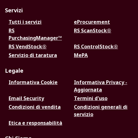
Servizi
Tutti i servizi
eProcurement
RS
RS ScanStock®
PurchasingManager™
RS VendStock®
RS ControlStock®
Servizio di taratura
MePA
Legale
Informativa Cookie
Informativa Privacy -
Aggiornata
Email Security
Termini d'uso
Condizioni di vendita
Condizioni generali di
servizio
Etica e responsabilità