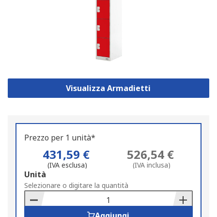
Visualizza Armadietti
Prezzo per 1 unità*
431,59 €
526,54 €
(IVA esclusa)
(IVA inclusa)
Add
Unità
to
Selezionare o digitare la quantità
Basket
Aggiungi