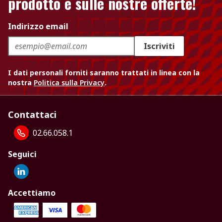
prodotto e sulle nostre offerte!
Indirizzo email
Iscriviti
I dati personali forniti saranno trattati in linea con la
nostra
Politica sulla Privacy
.
Contattaci
02.66.058.1
Seguici
Accettiamo