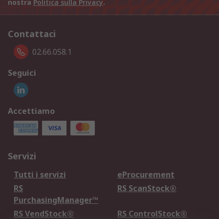
nostra
Politica sulla Privacy
.
Contattaci
02.66.058.1
Seguici
Accettiamo
Servizi
Tutti i servizi
eProcurement
RS
RS ScanStock®
PurchasingManager™
RS VendStock®
RS ControlStock®