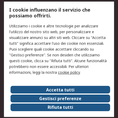
Servizio di taratura
MePA
I cookie influenzano il servizio che
possiamo offrirti.
Legale
Utilizziamo i cookie e altre tecnologie per analizzare
Informativa Cookie
Informativa Privacy -
l'utilizzo del nostro sito web, per personalizzare e
Aggiornata
visualizzare annunci su altri siti web. Cliccare su "Accetta
Email Security
Termini d'uso
tutti" significa accettare l'uso dei cookie non essenziali.
Condizioni di vendita
Condizioni generali di
Puoi scegliere quali cookie accettare cliccando su
servizio
"Gestisci preferenze". Se non desideri che utilizziamo
questi cookie, clicca su "Rifiuta tutti". Alcune funzionalità
Etica e responsabilità
potrebbero non essere accessibili. Per ulteriori
informazioni, leggi la nostra
cookie policy
.
Chi Siamo
Chi Siamo
Contattaci
Accetta tutti
Supporto
ESG
Gestisci preferenze
Carriere
RS Group
Rifiuta tutti
Press Centre
Discovery: il Blog di RS