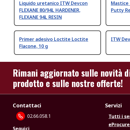
Liquido uretanico ITW Devcon
Mastice
FLEXANE 80/94L HARDENER,
Putty R
FLEXANE 94L RESIN
Primer adesivo Loctite Loctite
ITW De
Flacone, 10 g
Rimani aggiornato sulle novità d
prodotto e sulle nostre offerte!
Contattaci
Servizi
02.66.058.1
Tutti i se
eProcur
Seguici