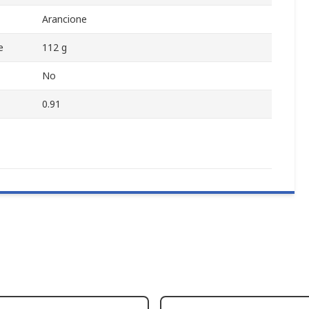
Arancione
e
112 g
No
0.91