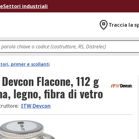
ne
Settori industriali
Traccia la s
tori, primer e scollanti
 Devcon Flacone, 112 g
a, legno, fibra di vetro
truttore
:
ITW Devcon