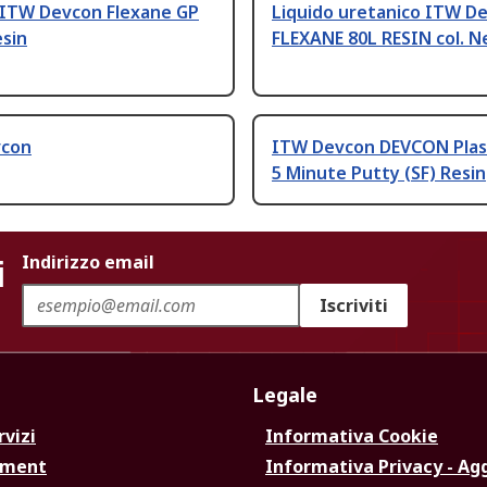
 ITW Devcon Flexane GP
Liquido uretanico ITW D
esin
FLEXANE 80L RESIN col. N
vcon
ITW Devcon DEVCON Plast
5 Minute Putty (SF) Resin
i
Indirizzo email
Iscriviti
Legale
rvizi
Informativa Cookie
ement
Informativa Privacy - Ag