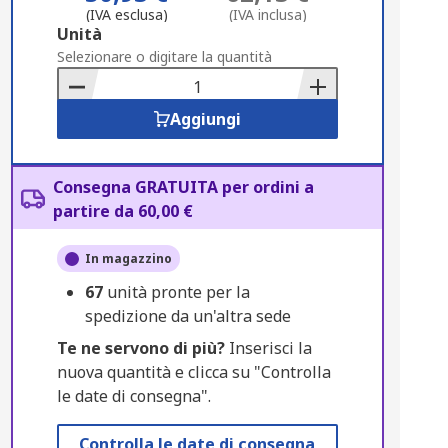
(IVA esclusa)
(IVA inclusa)
Add
Unità
to
Selezionare o digitare la quantità
Basket
Aggiungi
Consegna GRATUITA per ordini a
partire da 60,00 €
In magazzino
67
unità pronte per la
spedizione da un'altra sede
Te ne servono di più?
Inserisci la
nuova quantità e clicca su "Controlla
le date di consegna".
Controlla le date di consegna