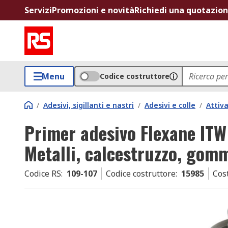
Servizi
Promozioni e novità
Richiedi una quotazio
Menu
Codice costruttore
/
Adesivi, sigillanti e nastri
/
Adesivi e colle
/
Attiva
Primer adesivo Flexane ITW
Metalli, calcestruzzo, gomm
Codice RS
:
109-107
Codice costruttore
:
15985
Cos