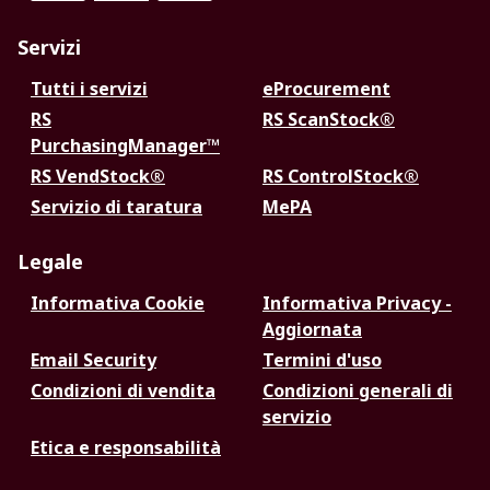
Servizi
Tutti i servizi
eProcurement
RS
RS ScanStock®
PurchasingManager™
RS VendStock®
RS ControlStock®
Servizio di taratura
MePA
Legale
Informativa Cookie
Informativa Privacy -
Aggiornata
Email Security
Termini d'uso
Condizioni di vendita
Condizioni generali di
servizio
Etica e responsabilità