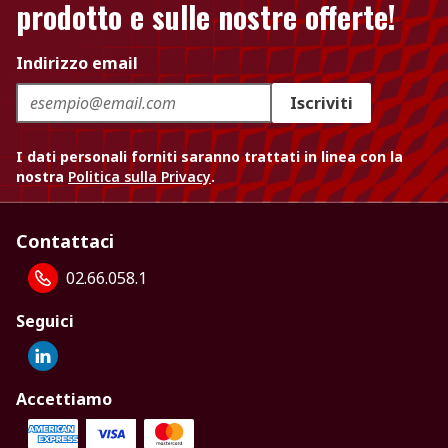
prodotto e sulle nostre offerte!
Indirizzo email
Iscriviti
I dati personali forniti saranno trattati in linea con la
nostra
Politica sulla Privacy
.
Contattaci
02.66.058.1
Seguici
Accettiamo