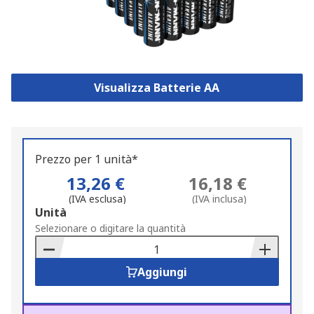
Visualizza Batterie AA
Prezzo per 1 unità*
13,26 €
16,18 €
(IVA esclusa)
(IVA inclusa)
Add
Unità
to
Selezionare o digitare la quantità
Basket
Aggiungi