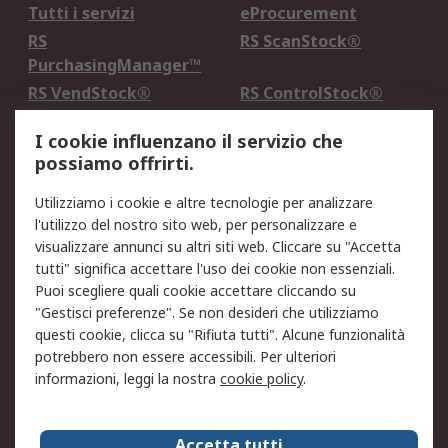
Tutti i servizi
eProcurement
RS
RS ScanStock®
PurchasingManager™
RS VendStock®
RS ControlStock®
Servizio di taratura
MePA
I cookie influenzano il servizio che
possiamo offrirti.
Legale
Utilizziamo i cookie e altre tecnologie per analizzare
Informativa Cookie
Informativa Privacy -
l'utilizzo del nostro sito web, per personalizzare e
Aggiornata
visualizzare annunci su altri siti web. Cliccare su "Accetta
Email Security
Termini d'uso
tutti" significa accettare l'uso dei cookie non essenziali.
Condizioni di vendita
Condizioni generali di
Puoi scegliere quali cookie accettare cliccando su
servizio
"Gestisci preferenze". Se non desideri che utilizziamo
questi cookie, clicca su "Rifiuta tutti". Alcune funzionalità
Etica e responsabilità
potrebbero non essere accessibili. Per ulteriori
informazioni, leggi la nostra
cookie policy
.
Chi Siamo
Chi Siamo
Contattaci
Accetta tutti