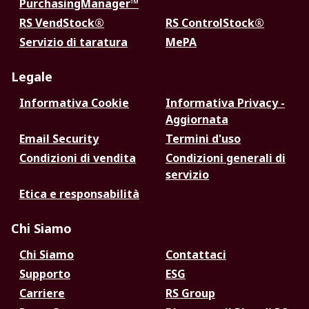
PurchasingManager™
RS VendStock®
RS ControlStock®
Servizio di taratura
MePA
Legale
Informativa Cookie
Informativa Privacy -
Aggiornata
Email Security
Termini d'uso
Condizioni di vendita
Condizioni generali di
servizio
Etica e responsabilità
Chi Siamo
Chi Siamo
Contattaci
Supporto
ESG
Carriere
RS Group