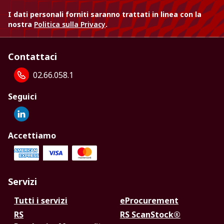
I dati personali forniti saranno trattati in linea con la
nostra
Politica sulla Privacy
.
Contattaci
02.66.058.1
Seguici
Accettiamo
Servizi
Tutti i servizi
eProcurement
RS
RS ScanStock®