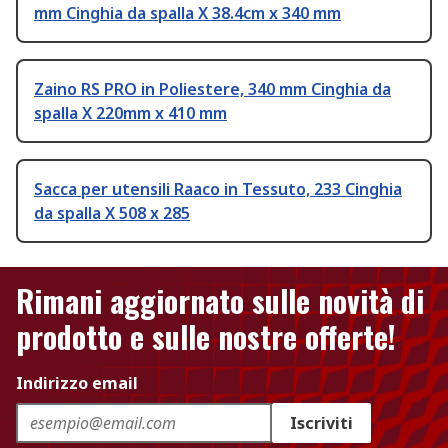
mm Cinghia da spalla X 38.4cm x 340 mm
Zaino RS PRO in Poliestere, 340 mm Cinghia da
spalla X 220mm x 410 mm
Sacca per utensili Raaco in Tessuto, 233 Cinghia
da spalla X 508 x 285
Rimani aggiornato sulle novità di
prodotto e sulle nostre offerte!
Indirizzo email
Iscriviti