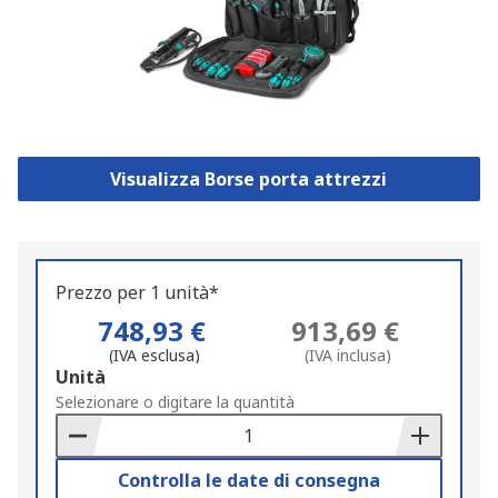
Visualizza Borse porta attrezzi
Prezzo per 1 unità*
748,93 €
913,69 €
(IVA esclusa)
(IVA inclusa)
Add
Unità
to
Selezionare o digitare la quantità
Basket
Controlla le date di consegna