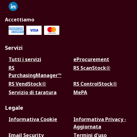
Accettiamo
Servizi
Tutti i servizi
eProcurement
RS
RS ScanStock®
PurchasingManager™
RS VendStock®
RS ControlStock®
Servizio di taratura
MePA
Legale
Informativa Cookie
Informativa Privacy -
Aggiornata
Email Security
Termini d'uso