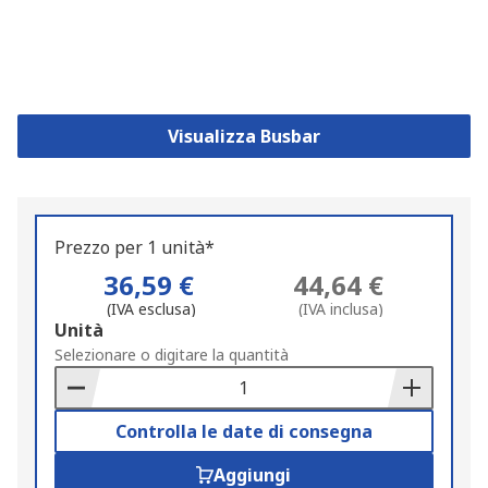
Visualizza Busbar
Prezzo per 1 unità*
36,59 €
44,64 €
(IVA esclusa)
(IVA inclusa)
Add
Unità
to
Selezionare o digitare la quantità
Basket
Controlla le date di consegna
Aggiungi