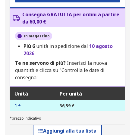
Consegna GRATUITA per ordini a partire
da 60,00 €
In magazzino
Più
6
unità in spedizione dal
10 agosto
2026
Te ne servono di più?
Inserisci la nuova
quantità e clicca su "Controlla le date di
consegna".
Unità
Per unità
1 +
36,59 €
*prezzo indicativo
Aggiungi alla tua lista