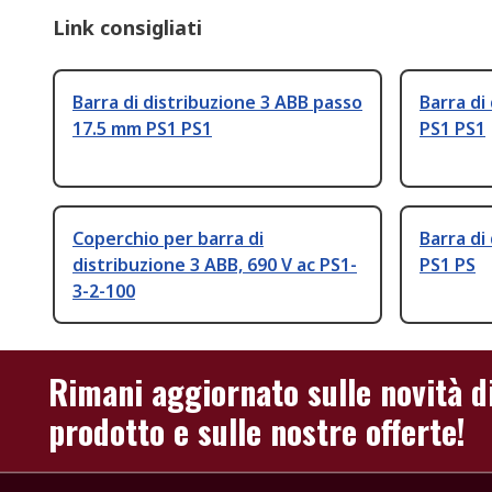
Link consigliati
Barra di distribuzione 3 ABB passo
Barra di
17.5 mm PS1 PS1
PS1 PS1
Coperchio per barra di
Barra di
distribuzione 3 ABB, 690 V ac PS1-
PS1 PS
3-2-100
Rimani aggiornato sulle novità d
prodotto e sulle nostre offerte!