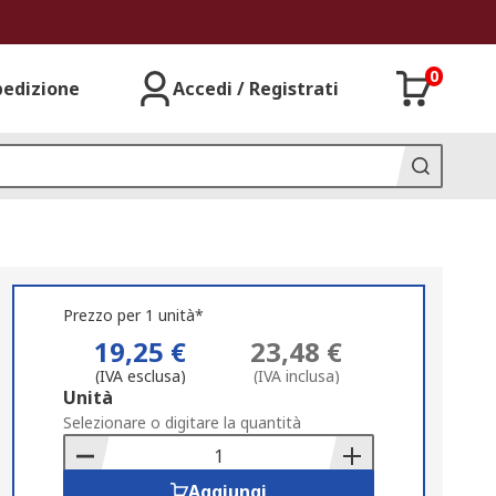
0
pedizione
Accedi / Registrati
Prezzo per 1 unità*
19,25 €
23,48 €
(IVA esclusa)
(IVA inclusa)
Add
Unità
to
Selezionare o digitare la quantità
Basket
Aggiungi