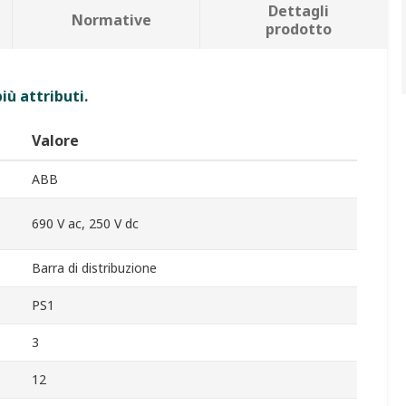
Dettagli
Normative
prodotto
iù attributi.
Valore
ABB
690 V ac, 250 V dc
Barra di distribuzione
PS1
3
12