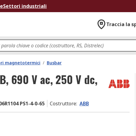
ne
Settori industriali
Traccia la s
ori magnetotermici
/
Busbar
B, 690 V ac, 250 V dc,
6R1104 PS1-4-0-65
Costruttore
:
ABB