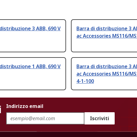
 distribuzione 3 ABB, 690 V
Barra di distribuzione 3 A
ac Accessories MS116/MS
 distribuzione 1 ABB, 690 V
Barra di distribuzione 3 A
ac Accessories MS116/MS
4-1-100
i
Indirizzo email
Iscriviti