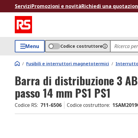
Servizi
Promozioni e novità
Richiedi una quotazio
Menu
Codice costruttore
/
Fusibili e interruttori magnetotermici
/
Interrutt
Barra di distribuzione 3 AB
passo 14 mm PS1 PS1
Codice RS
:
711-6506
Codice costruttore
:
1SAM20190