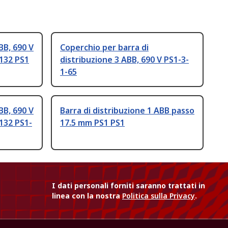
BB, 690 V
Coperchio per barra di
132 PS1
distribuzione 3 ABB, 690 V PS1-3-
1-65
BB, 690 V
Barra di distribuzione 1 ABB passo
132 PS1-
17.5 mm PS1 PS1
I dati personali forniti saranno trattati in
linea con la nostra
Politica sulla Privacy
.