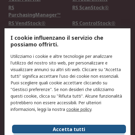
RS
RS ScanStock®
PurchasingManager™
RS VendStock®
RS ControlStock®
Servizio di taratura
MePA
I cookie influenzano il servizio che
possiamo offrirti.
Legale
Utilizziamo i cookie e altre tecnologie per analizzare
Informativa Cookie
Informativa Privacy -
l'utilizzo del nostro sito web, per personalizzare e
Aggiornata
visualizzare annunci su altri siti web. Cliccare su "Accetta
Email Security
Termini d'uso
tutti" significa accettare l'uso dei cookie non essenziali.
Condizioni di vendita
Condizioni generali di
Puoi scegliere quali cookie accettare cliccando su
servizio
"Gestisci preferenze". Se non desideri che utilizziamo
questi cookie, clicca su "Rifiuta tutti". Alcune funzionalità
Etica e responsabilità
potrebbero non essere accessibili. Per ulteriori
informazioni, leggi la nostra
cookie policy
.
Chi Siamo
Chi Siamo
Contattaci
Accetta tutti
Supporto
ESG