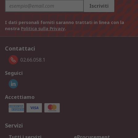
Iscriviti
I dati personali forniti saranno trattati in linea con la
nostra
Politica sulla Privacy
.
Contattaci
02.66.058.1
Seguici
Accettiamo
Servizi
Tutti i servizi
eProcurement