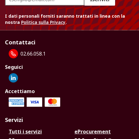
I dati personali forniti saranno trattati in linea con la
nostra
Politica sulla Privacy
.
Contattaci
02.66.058.1
Seguici
Accettiamo
Servizi
Tutti i servizi
eProcurement