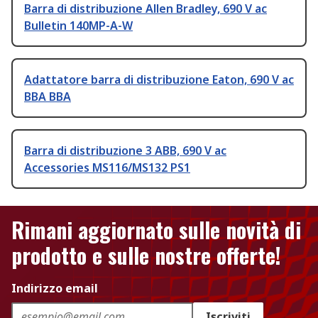
Barra di distribuzione Allen Bradley, 690 V ac
Bulletin 140MP-A-W
Adattatore barra di distribuzione Eaton, 690 V ac
BBA BBA
Barra di distribuzione 3 ABB, 690 V ac
Accessories MS116/MS132 PS1
Rimani aggiornato sulle novità di
prodotto e sulle nostre offerte!
Indirizzo email
Iscriviti