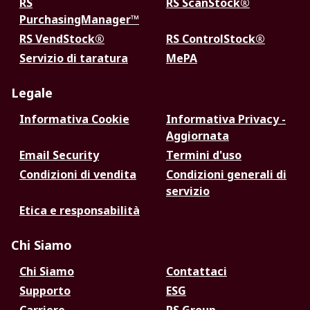
RS
RS ScanStock®
PurchasingManager™
RS VendStock®
RS ControlStock®
Servizio di taratura
MePA
Legale
Informativa Cookie
Informativa Privacy -
Aggiornata
Email Security
Termini d'uso
Condizioni di vendita
Condizioni generali di
servizio
Etica e responsabilità
Chi Siamo
Chi Siamo
Contattaci
Supporto
ESG