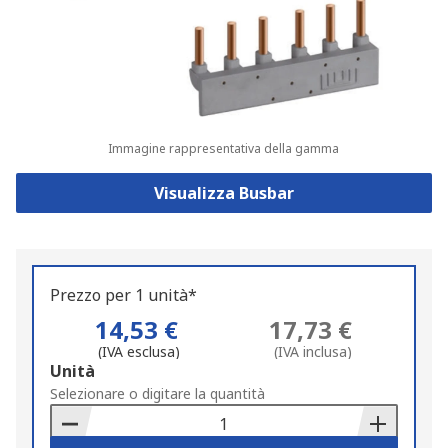
Immagine rappresentativa della gamma
Visualizza Busbar
Prezzo per 1 unità*
14,53 €
17,73 €
(IVA esclusa)
(IVA inclusa)
Add
Unità
to
Selezionare o digitare la quantità
Basket