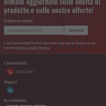
Rimani aggiornato sulle novità di
prodotto e sulle nostre offerte!
Indirizzo email
Iscriviti
I dati personali forniti saranno trattati in linea con la
nostra
Politica sulla Privacy
.
Contattaci
02.66.058.1
Seguici
Accettiamo