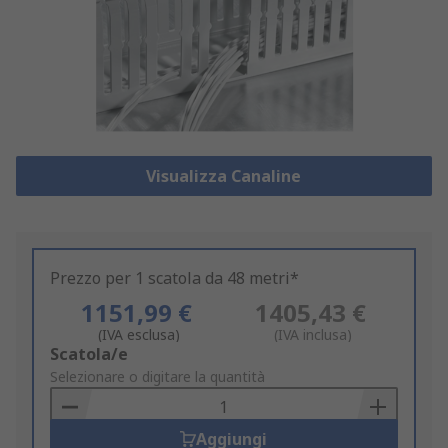
Visualizza Canaline
Prezzo per 1 scatola da 48 metri*
1151,99 €
1405,43 €
(IVA esclusa)
(IVA inclusa)
Add
Scatola/e
to
Selezionare o digitare la quantità
Basket
Aggiungi