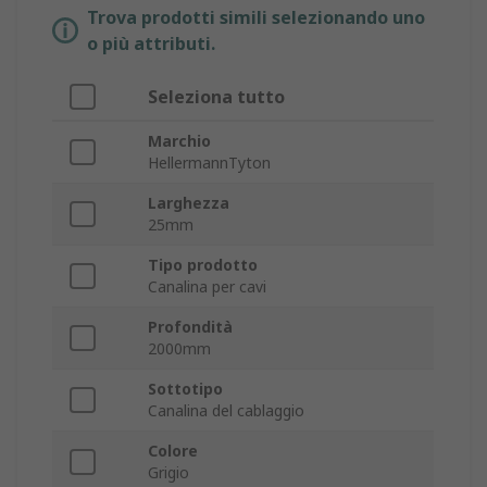
Trova prodotti simili selezionando uno
o più attributi.
Seleziona tutto
Marchio
HellermannTyton
Larghezza
25mm
Tipo prodotto
Canalina per cavi
Profondità
2000mm
Sottotipo
Canalina del cablaggio
Colore
Grigio