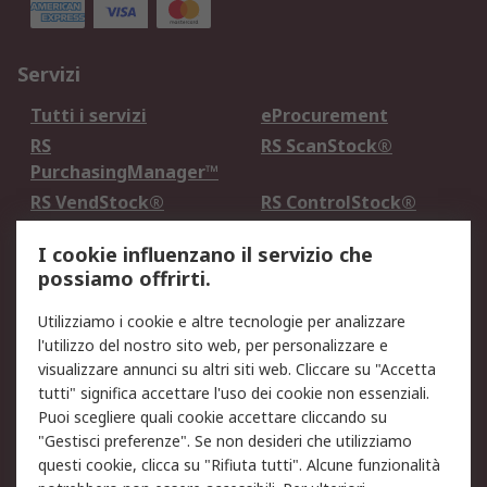
Servizi
Tutti i servizi
eProcurement
RS
RS ScanStock®
PurchasingManager™
RS VendStock®
RS ControlStock®
Servizio di taratura
MePA
I cookie influenzano il servizio che
possiamo offrirti.
Legale
Utilizziamo i cookie e altre tecnologie per analizzare
Informativa Cookie
Informativa Privacy -
l'utilizzo del nostro sito web, per personalizzare e
Aggiornata
visualizzare annunci su altri siti web. Cliccare su "Accetta
Email Security
Termini d'uso
tutti" significa accettare l'uso dei cookie non essenziali.
Condizioni di vendita
Condizioni generali di
Puoi scegliere quali cookie accettare cliccando su
servizio
"Gestisci preferenze". Se non desideri che utilizziamo
questi cookie, clicca su "Rifiuta tutti". Alcune funzionalità
Etica e responsabilità