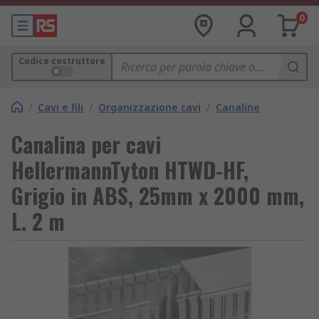
0
Codice costruttore
/
Cavi e fili
/
Organizzazione cavi
/
Canaline
Canalina per cavi
HellermannTyton HTWD-HF,
Grigio in ABS, 25mm x 2000 mm,
L. 2 m