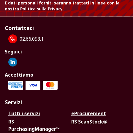
I dati personali forniti saranno trattati in linea con la
nostra
Politica sulla Privacy
.
Contattaci
02.66.058.1
Seguici
Accettiamo
Servizi
Tutti i servizi
eProcurement
RS
RS ScanStock®
PurchasingManager™