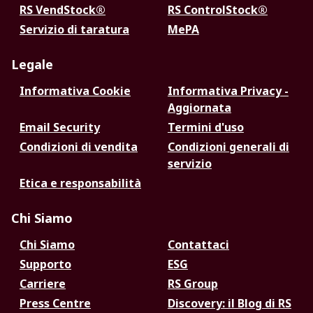
RS VendStock®
RS ControlStock®
Servizio di taratura
MePA
Legale
Informativa Cookie
Informativa Privacy -
Aggiornata
Email Security
Termini d'uso
Condizioni di vendita
Condizioni generali di
servizio
Etica e responsabilità
Chi Siamo
Chi Siamo
Contattaci
Supporto
ESG
Carriere
RS Group
Press Centre
Discovery: il Blog di RS