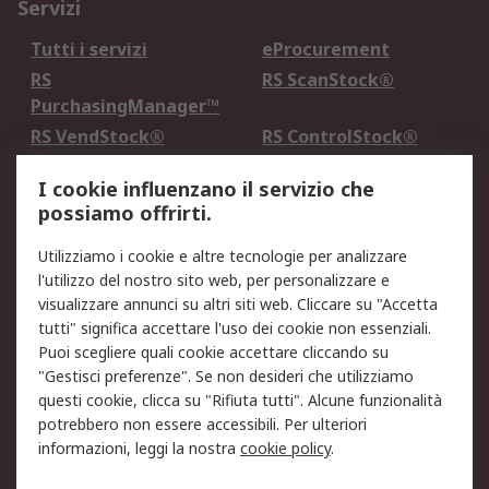
Servizi
Tutti i servizi
eProcurement
RS
RS ScanStock®
PurchasingManager™
RS VendStock®
RS ControlStock®
Servizio di taratura
MePA
I cookie influenzano il servizio che
possiamo offrirti.
Legale
Utilizziamo i cookie e altre tecnologie per analizzare
Informativa Cookie
Informativa Privacy -
l'utilizzo del nostro sito web, per personalizzare e
Aggiornata
visualizzare annunci su altri siti web. Cliccare su "Accetta
Email Security
Termini d'uso
tutti" significa accettare l'uso dei cookie non essenziali.
Condizioni di vendita
Condizioni generali di
Puoi scegliere quali cookie accettare cliccando su
servizio
"Gestisci preferenze". Se non desideri che utilizziamo
questi cookie, clicca su "Rifiuta tutti". Alcune funzionalità
Etica e responsabilità
potrebbero non essere accessibili. Per ulteriori
informazioni, leggi la nostra
cookie policy
.
Chi Siamo