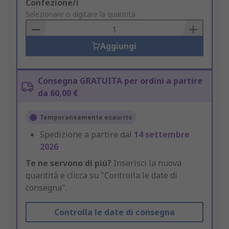
Add
Confezione/i
to
Selezionare o digitare la quantità
Basket
Aggiungi
Consegna GRATUITA per ordini a partire
da 60,00 €
Temporaneamente esaurito
Spedizione a partire dal
14 settembre
2026
Te ne servono di più?
Inserisci la nuova
quantità e clicca su "Controlla le date di
consegna".
Controlla le date di consegna