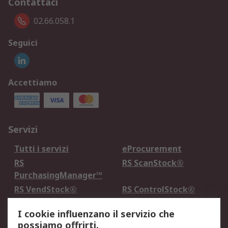
Contattaci
02.66.058.1
Seguici
Accettiamo
Servizi
Tutti i servizi
eProcurement
RS
RS ScanStock®
PurchasingManager™
RS VendStock®
RS ControlStock®
Servizio di taratura
MePA
I cookie influenzano il servizio che
possiamo offrirti.