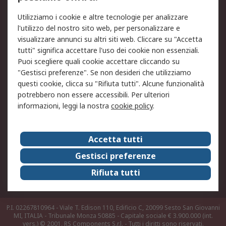
Legale
Utilizziamo i cookie e altre tecnologie per analizzare
Informativa Cookie
Informativa Privacy -
l'utilizzo del nostro sito web, per personalizzare e
Aggiornata
visualizzare annunci su altri siti web. Cliccare su "Accetta
Email Security
Termini d'uso
tutti" significa accettare l'uso dei cookie non essenziali.
Condizioni di vendita
Condizioni generali di
Puoi scegliere quali cookie accettare cliccando su
servizio
"Gestisci preferenze". Se non desideri che utilizziamo
questi cookie, clicca su "Rifiuta tutti". Alcune funzionalità
Etica e responsabilità
potrebbero non essere accessibili. Per ulteriori
informazioni, leggi la nostra
cookie policy
.
Chi Siamo
Chi Siamo
Contattaci
Accetta tutti
Supporto
ESG
Gestisci preferenze
Carriere
RS Group
Rifiuta tutti
Press Centre
Discovery: il Blog di RS
P.I. 02267810964 - Viale T. Edison 110, Edificio C, 20099 Sesto San Giovanni
MI, ITALIA - Tribunale Monza 50885 - Capitale sociale € 3.900.000 (int.
vers.)
© 2001, RS Components S.r.l. - Tutti i diritti sono riservati.