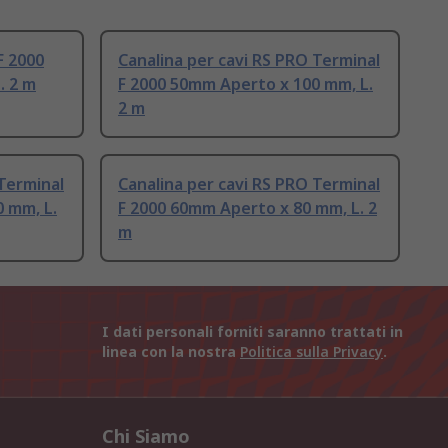
F 2000
Canalina per cavi RS PRO Terminal
. 2 m
F 2000 50mm Aperto x 100 mm, L.
2 m
 Terminal
Canalina per cavi RS PRO Terminal
 mm, L.
F 2000 60mm Aperto x 80 mm, L. 2
m
I dati personali forniti saranno trattati in
linea con la nostra
Politica sulla Privacy
.
Chi Siamo