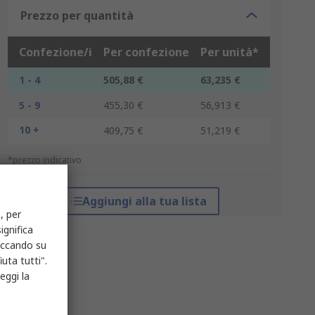
Prezzo per quantità
Confezione/i
Per confezione
Per unità*
1 - 4
505,88 €
63,235 €
5 - 9
455,30 €
56,913 €
10 +
409,75 €
51,219 €
*prezzo indicativo
Aggiungi alla tua lista
, per
ignifica
liccando su
uta tutti".
eggi la