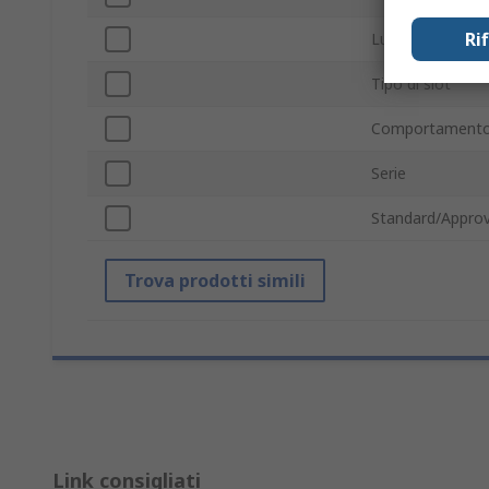
Ri
Lunghezza
Tipo di slot
Comportamento 
Serie
Standard/Approv
Trova prodotti simili
Link consigliati