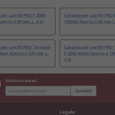
 per cavi RS PRO F 2000
Canalina per cavi RS PRO 
perto x 80 mm, L. 2 m
100mm Aperto x 60 mm, L
 per cavi RS PRO Terminal
Canalina per cavi RS PRO
0mm Aperto x 100 mm, L.
F 2000 40mm Aperto x 100
2 m
i
Indirizzo email
Iscriviti
Legale