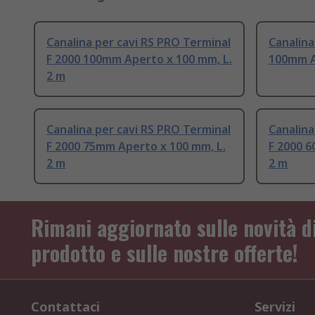
Canalina per cavi RS PRO Terminal
Canalina
F 2000 100mm Aperto x 100 mm, L.
100mm A
2 m
Canalina per cavi RS PRO Terminal
Canalina
F 2000 75mm Aperto x 100 mm, L.
F 2000 6
2 m
2 m
Rimani aggiornato sulle novità d
prodotto e sulle nostre offerte!
Contattaci
Servizi