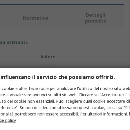
Dettagli
Normative
prodotto
iù attributi.
Valore
RS PRO
 influenzano il servizio che possiamo offrirti.
Canalina per cavi
i cookie e altre tecnologie per analizzare l'utilizzo del nostro sito web
100mm
re e visualizzare annunci su altri siti web. Cliccare su "Accetta tutti" s
'uso dei cookie non essenziali. Puoi scegliere quali cookie accettare c
100mm
eferenze". Se non desideri che utilizziamo questi cookie, clicca su "Rifi
onalità potrebbero non essere accessibili. Per ulteriori informazioni, l
Blu
ie policy
.
Cloruro di polivinile