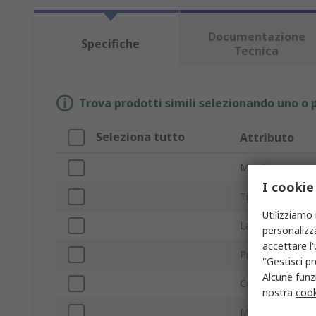
Documentazione
Specifiche
Tecnica
Trova prodotti simili selezionando uno o p
Seleziona tutto
Attributo
Marchio
I cookie
Tipo prodotto
Utilizziamo 
Larghezza
personalizza
accettare l
Profondità
"Gestisci pr
Alcune funzi
Colore
nostra
cook
Materiale