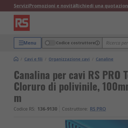
Servizi
Promozioni e novità
Richiedi una quotazio
Menu
Codice costruttore
/
Cavi e fili
/
Organizzazione cavi
/
Canaline
Canalina per cavi RS PRO T
Cloruro di polivinile, 100
m
Codice RS
:
136-9130
Costruttore
:
RS PRO