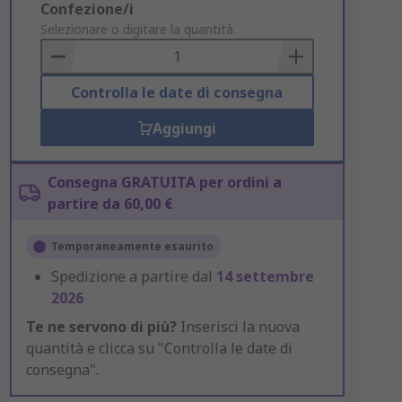
Add
Confezione/i
to
Selezionare o digitare la quantità
Basket
Controlla le date di consegna
Aggiungi
Consegna GRATUITA per ordini a
partire da 60,00 €
Temporaneamente esaurito
Spedizione a partire dal
14 settembre
2026
Te ne servono di più?
Inserisci la nuova
quantità e clicca su "Controlla le date di
consegna".