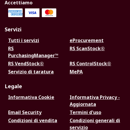
Accettiamo
Servizi
Tutti i servizi
eProcurement
RS
RS ScanStock®
PurchasingManager™
RS VendStock®
RS ControlStock®
Servizio di taratura
MePA
Legale
Informativa Cookie
Informativa Privacy -
Aggiornata
Email Security
Termini d'uso
Condizioni di vendita
Condizioni generali di
servizio