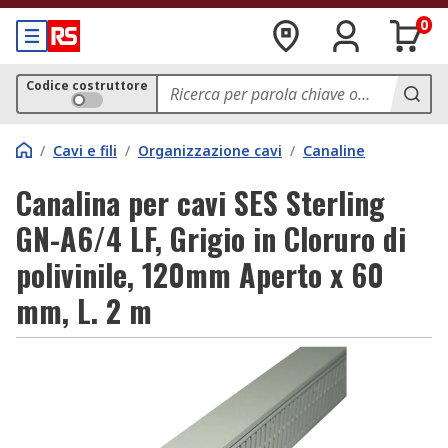
0
Codice costruttore
/
Cavi e fili
/
Organizzazione cavi
/
Canaline
Canalina per cavi SES Sterling
GN-A6/4 LF, Grigio in Cloruro di
polivinile, 120mm Aperto x 60
mm, L. 2 m