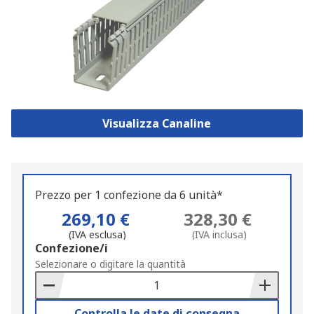
Visualizza Canaline
Prezzo per 1 confezione da 6 unità*
269,10 €
328,30 €
(IVA esclusa)
(IVA inclusa)
Add
Confezione/i
to
Selezionare o digitare la quantità
Basket
Controlla le date di consegna