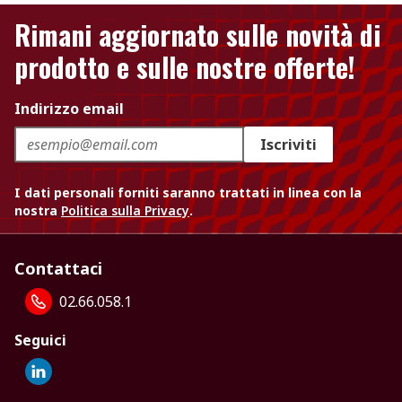
Rimani aggiornato sulle novità di
prodotto e sulle nostre offerte!
Indirizzo email
Iscriviti
I dati personali forniti saranno trattati in linea con la
nostra
Politica sulla Privacy
.
Contattaci
02.66.058.1
Seguici