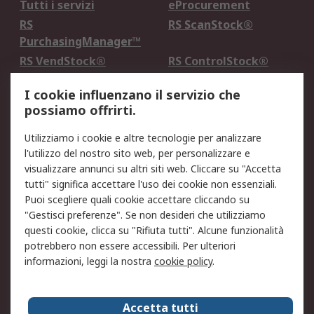
Tutti i servizi
eProcurement
RS
RS ScanStock®
PurchasingManager™
RS VendStock®
RS ControlStock®
Servizio di taratura
MePA
I cookie influenzano il servizio che
possiamo offrirti.
Legale
Utilizziamo i cookie e altre tecnologie per analizzare
Informativa Cookie
Informativa Privacy -
l'utilizzo del nostro sito web, per personalizzare e
Aggiornata
visualizzare annunci su altri siti web. Cliccare su "Accetta
Email Security
Termini d'uso
tutti" significa accettare l'uso dei cookie non essenziali.
Condizioni di vendita
Condizioni generali di
Puoi scegliere quali cookie accettare cliccando su
servizio
"Gestisci preferenze". Se non desideri che utilizziamo
questi cookie, clicca su "Rifiuta tutti". Alcune funzionalità
Etica e responsabilità
potrebbero non essere accessibili. Per ulteriori
informazioni, leggi la nostra
cookie policy
.
Chi Siamo
Chi Siamo
Contattaci
Accetta tutti