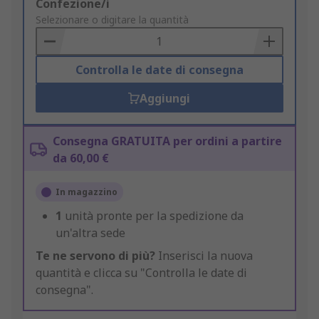
Add
Confezione/i
to
Selezionare o digitare la quantità
Basket
Controlla le date di consegna
Aggiungi
Consegna GRATUITA per ordini a partire
da 60,00 €
In magazzino
1
unità pronte per la spedizione da
un'altra sede
Te ne servono di più?
Inserisci la nuova
quantità e clicca su "Controlla le date di
consegna".