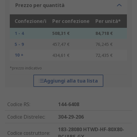
Prezzo per quantità
Confezione/i
Per confezione
Per unità*
1 - 4
508,31 €
84,718 €
5 - 9
457,47 €
76,245 €
10 +
434,61 €
72,435 €
*prezzo indicativo
Aggiungi alla tua lista
Codice RS
:
144-6408
Codice Distrelec
:
304-29-206
183-28080 HTWD-HF-80X80-
Codice costruttore
:
PC/ABS-GY