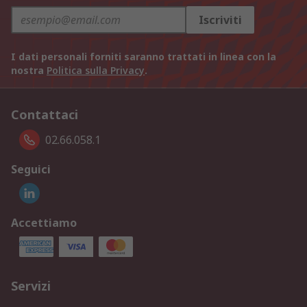
Iscriviti
I dati personali forniti saranno trattati in linea con la
nostra
Politica sulla Privacy
.
Contattaci
02.66.058.1
Seguici
Accettiamo
Servizi