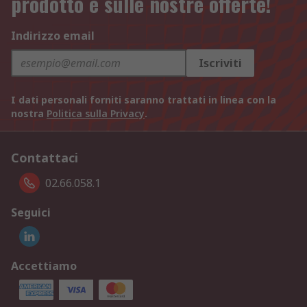
prodotto e sulle nostre offerte!
Indirizzo email
Iscriviti
I dati personali forniti saranno trattati in linea con la
nostra
Politica sulla Privacy
.
Contattaci
02.66.058.1
Seguici
Accettiamo