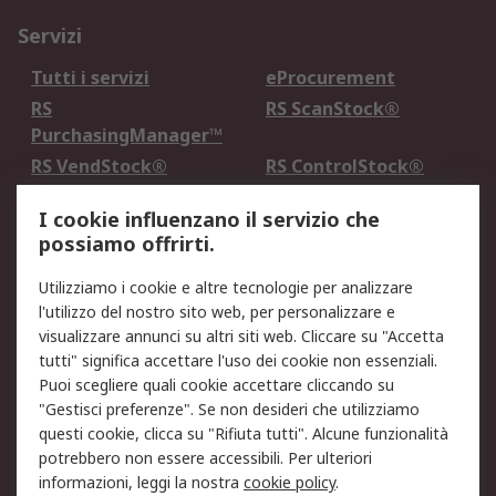
Servizi
Tutti i servizi
eProcurement
RS
RS ScanStock®
PurchasingManager™
RS VendStock®
RS ControlStock®
Servizio di taratura
MePA
I cookie influenzano il servizio che
possiamo offrirti.
Legale
Utilizziamo i cookie e altre tecnologie per analizzare
Informativa Cookie
Informativa Privacy -
l'utilizzo del nostro sito web, per personalizzare e
Aggiornata
visualizzare annunci su altri siti web. Cliccare su "Accetta
Email Security
Termini d'uso
tutti" significa accettare l'uso dei cookie non essenziali.
Condizioni di vendita
Condizioni generali di
Puoi scegliere quali cookie accettare cliccando su
servizio
"Gestisci preferenze". Se non desideri che utilizziamo
questi cookie, clicca su "Rifiuta tutti". Alcune funzionalità
Etica e responsabilità
potrebbero non essere accessibili. Per ulteriori
informazioni, leggi la nostra
cookie policy
.