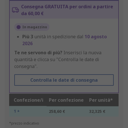
Consegna GRATUITA per ordini a partire
da 60,00 €
In magazzino
Più
3
unità in spedizione dal
10 agosto
2026
Te ne servono di più?
Inserisci la nuova
quantità e clicca su "Controlla le date di
consegna".
Controlla le date di consegna
Confezione/i
Per confezione
Per unità*
1 +
258,60 €
32,325 €
*prezzo indicativo