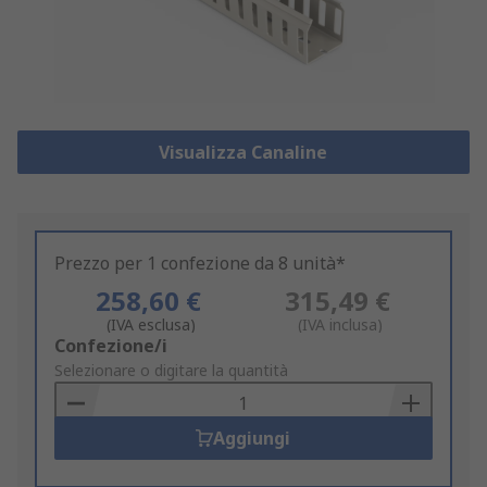
Visualizza Canaline
Prezzo per 1 confezione da 8 unità*
258,60 €
315,49 €
(IVA esclusa)
(IVA inclusa)
Add
Confezione/i
to
Selezionare o digitare la quantità
Basket
Aggiungi