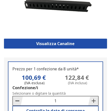
Visualizza Canaline
Prezzo per 1 confezione da 8 unità*
100,69 €
122,84 €
(IVA esclusa)
(IVA inclusa)
Add
Confezione/i
to
Selezionare o digitare la quantità
Basket
Controlla le date di consegna