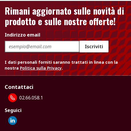
Rimani aggiornato sulle novità di
prodotto e sulle nostre offerte!
Indirizzo email
Iscriviti
I dati personali forniti saranno trattati in linea con la
nostra
Politica sulla Privacy
.
Contattaci
02.66.058.1
Seguici