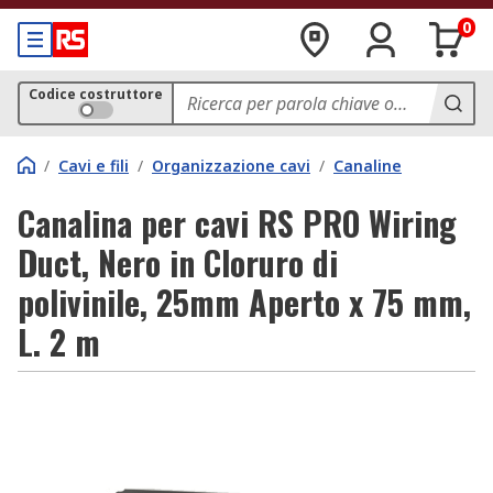
0
Codice costruttore
/
Cavi e fili
/
Organizzazione cavi
/
Canaline
Canalina per cavi RS PRO Wiring
Duct, Nero in Cloruro di
polivinile, 25mm Aperto x 75 mm,
L. 2 m