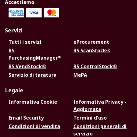
Accettiamo
Servizi
Tutti i servizi
eProcurement
RS
RS ScanStock®
PurchasingManager™
RS VendStock®
RS ControlStock®
Servizio di taratura
MePA
Legale
Informativa Cookie
Informativa Privacy -
Aggiornata
Email Security
Termini d'uso
Condizioni di vendita
Condizioni generali di
servizio