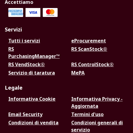
Accettiamo
Servizi
Tutti i servizi
eProcurement
RS
RS ScanStock®
PurchasingManager™
RS VendStock®
RS ControlStock®
Servizio di taratura
MePA
Legale
Informativa Cookie
Informativa Privacy -
Aggiornata
Email Security
Termini d'uso
Condizioni di vendita
Condizioni generali di
servizio