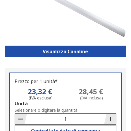
Visualizza Canaline
Prezzo per 1 unità*
23,32 €
28,45 €
(IVA esclusa)
(IVA inclusa)
Add
Unità
to
Selezionare o digitare la quantità
Basket
Controlla le date di consegna