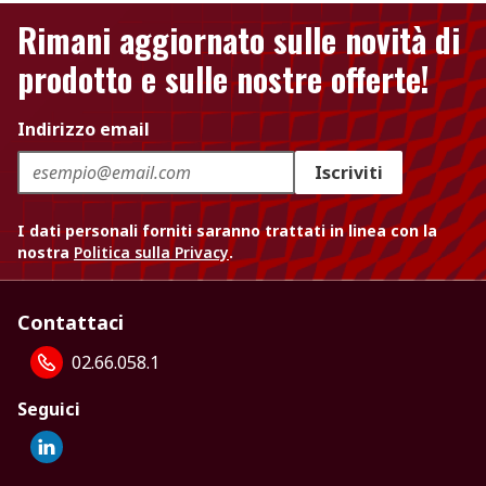
Rimani aggiornato sulle novità di
prodotto e sulle nostre offerte!
Indirizzo email
Iscriviti
I dati personali forniti saranno trattati in linea con la
nostra
Politica sulla Privacy
.
Contattaci
02.66.058.1
Seguici