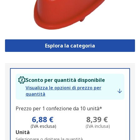
Esplora la categoria
Sconto per quantità disponibile
Visualizza le opzioni di prezzo per
quantità
Prezzo per 1 confezione da 10 unità*
6,88 €
8,39 €
(IVA esclusa)
(IVA inclusa)
Add
Unità
to
Selezionare o digitare la quantità