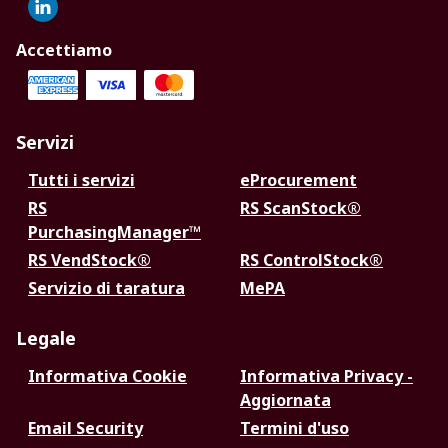
Accettiamo
Servizi
Tutti i servizi
eProcurement
RS
RS ScanStock®
PurchasingManager™
RS VendStock®
RS ControlStock®
Servizio di taratura
MePA
Legale
Informativa Cookie
Informativa Privacy -
Aggiornata
Email Security
Termini d'uso