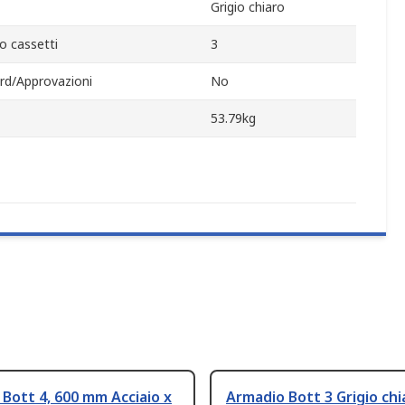
Grigio chiaro
 cassetti
3
rd/Approvazioni
No
53.79kg
Bott 4, 600 mm Acciaio x
Armadio Bott 3 Grigio chi