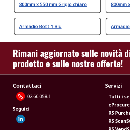
800mm x 550 mm Grigio chiaro
800mm x
Armadio Bott 1 Blu
Armadio 
Rimani aggiornato sulle novità d
prodotto e sulle nostre offerte!
Contattaci
Servizi
02.66.058.1
Tutti i se
eProcur
Seguici
RS Purc
RS Scan
RS Vend