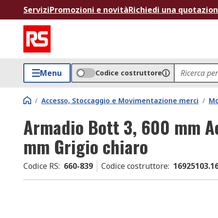
Servizi
Promozioni e novità
Richiedi una quotazio
Menu
Codice costruttore
/
Accesso, Stoccaggio e Movimentazione merci
/
Mo
Armadio Bott 3, 600 mm A
mm Grigio chiaro
Codice RS
:
660-839
Codice costruttore
:
16925103.1