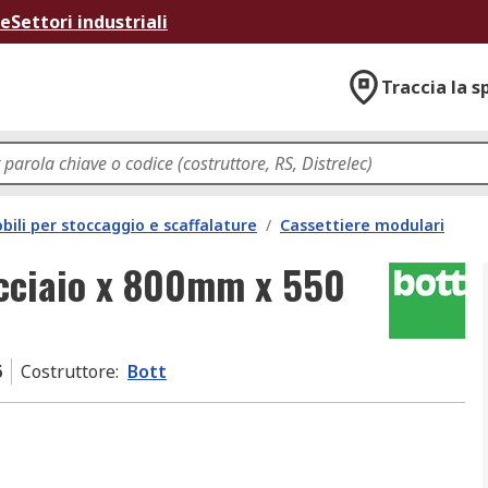
ne
Settori industriali
Traccia la s
bili per stoccaggio e scaffalature
/
Cassettiere modulari
cciaio x 800mm x 550
6
Costruttore
:
Bott