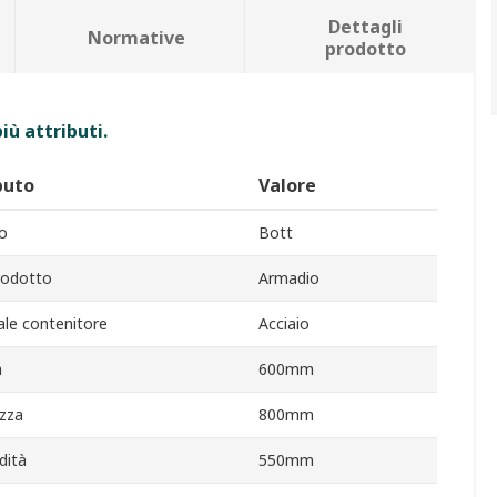
Dettagli
Normative
prodotto
iù attributi.
buto
Valore
o
Bott
rodotto
Armadio
ale contenitore
Acciaio
a
600mm
zza
800mm
dità
550mm