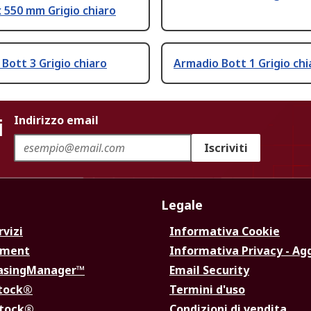
 550 mm Grigio chiaro
Bott 3 Grigio chiaro
Armadio Bott 1 Grigio chi
i
Indirizzo email
Iscriviti
Legale
rvizi
Informativa Cookie
ement
Informativa Privacy - Ag
hasingManager™
Email Security
Stock®
Termini d'uso
Stock®
Condizioni di vendita