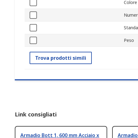
Colore
Numero
Standa
Peso
Trova prodotti simili
Link consigliati
Armadio Bott 1, 600 mm Acciaio x
Armadio 