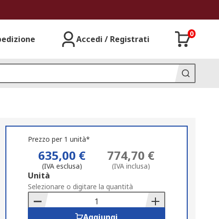
0
pedizione
Accedi / Registrati
Prezzo per 1 unità*
635,00 €
774,70 €
(IVA esclusa)
(IVA inclusa)
Add
Unità
to
Selezionare o digitare la quantità
Basket
Aggiungi