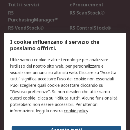
Tutti i servizi
eProcurement
RS
RS ScanStock®
PurchasingManager™
RS VendStock®
RS ControlStock®
Servizio di taratura
MePA
I cookie influenzano il servizio che
possiamo offrirti.
Legale
Utilizziamo i cookie e altre tecnologie per analizzare
Informativa Cookie
Informativa Privacy -
l'utilizzo del nostro sito web, per personalizzare e
Aggiornata
visualizzare annunci su altri siti web. Cliccare su "Accetta
Email Security
Termini d'uso
tutti" significa accettare l'uso dei cookie non essenziali.
Condizioni di vendita
Condizioni generali di
Puoi scegliere quali cookie accettare cliccando su
servizio
"Gestisci preferenze". Se non desideri che utilizziamo
questi cookie, clicca su "Rifiuta tutti". Alcune funzionalità
Etica e responsabilità
potrebbero non essere accessibili. Per ulteriori
informazioni, leggi la nostra
cookie policy
.
Chi Siamo
Chi Siamo
Contattaci
Accetta tutti