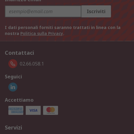
Iscriviti
I dati personali forniti saranno trattati in linea con la
nostra
Politica sulla Privacy
.
Contattaci
02.66.058.1
Seguici
Accettiamo
Servizi