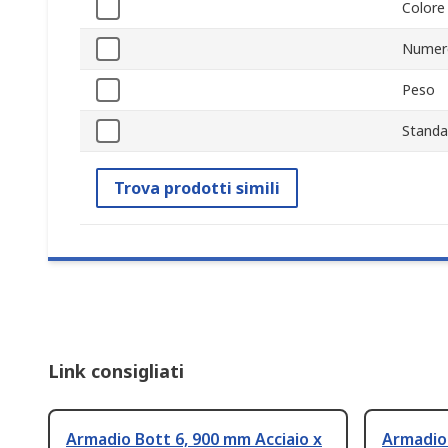
Colore
Numero
Peso
Standa
Trova prodotti simili
Link consigliati
Armadio Bott 6, 900 mm Acciaio x
Armadio 