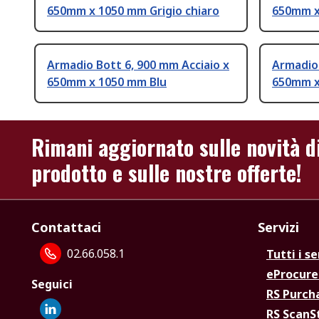
650mm x 1050 mm Grigio chiaro
650mm x
Armadio Bott 6, 900 mm Acciaio x
Armadio 
650mm x 1050 mm Blu
650mm x
Rimani aggiornato sulle novità d
prodotto e sulle nostre offerte!
Contattaci
Servizi
02.66.058.1
Tutti i se
eProcur
Seguici
RS Purc
RS Scan