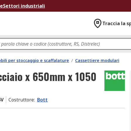
ne
Settori industriali
Traccia la s
bili per stoccaggio e scaffalature
/
Cassettiere modulari
cciaio x 650mm x 1050
6V
Costruttore
:
Bott