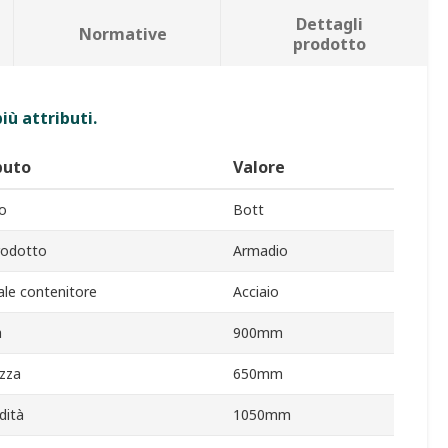
Dettagli
Normative
prodotto
iù attributi.
buto
Valore
o
Bott
rodotto
Armadio
ale contenitore
Acciaio
a
900mm
zza
650mm
dità
1050mm