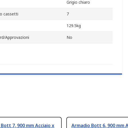
Grigio chiaro
 cassetti
7
129.5kg
rd/Approvazioni
No
Bott 7, 900 mm Acciaio x
Armadio Bott 6, 900 mm A