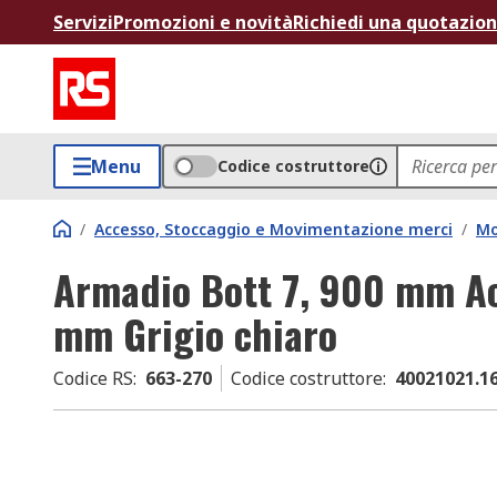
Servizi
Promozioni e novità
Richiedi una quotazio
Menu
Codice costruttore
/
Accesso, Stoccaggio e Movimentazione merci
/
Mo
Armadio Bott 7, 900 mm A
mm Grigio chiaro
Codice RS
:
663-270
Codice costruttore
:
40021021.1