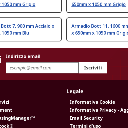
 1050 mm Grigio
650mm x 1050 mm Grigio
Bott 7, 900 mm Acciaio x
Armadio Bott 11, 1600 mm
 1050 mm Blu
x 650mm x 1050 mm Grigio
i
Indirizzo email
Iscriviti
Legale
rvizi
Informativa Cookie
ement
Informativa Privacy - Ag
hasingManager™
Email Security
Stock®
Termini d'uso