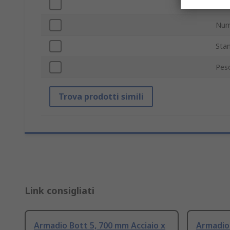
Col
Num
Sta
Pes
Trova prodotti simili
Link consigliati
Armadio Bott 5, 700 mm Acciaio x
Armadio 