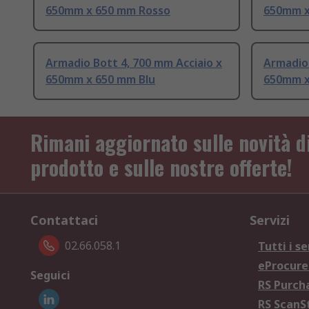
650mm x 650 mm Rosso
650mm x
Armadio Bott 4, 700 mm Acciaio x
Armadio 
650mm x 650 mm Blu
650mm x
Rimani aggiornato sulle novità d
prodotto e sulle nostre offerte!
Contattaci
Servizi
02.66.058.1
Tutti i se
eProcur
Seguici
RS Purc
RS Scan