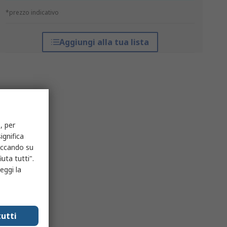
*prezzo indicativo
Aggiungi alla tua lista
, per
ignifica
liccando su
uta tutti".
eggi la
utti