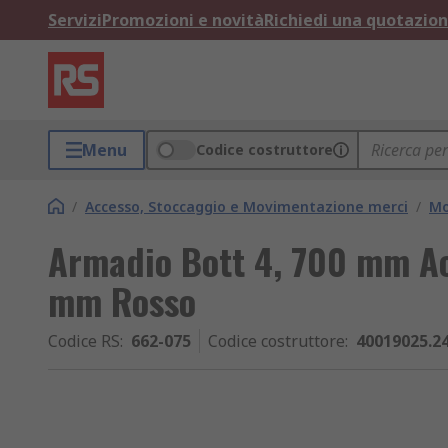
Servizi
Promozioni e novità
Richiedi una quotazio
Menu
Codice costruttore
/
Accesso, Stoccaggio e Movimentazione merci
/
Mo
Armadio Bott 4, 700 mm A
mm Rosso
Codice RS
:
662-075
Codice costruttore
:
40019025.2