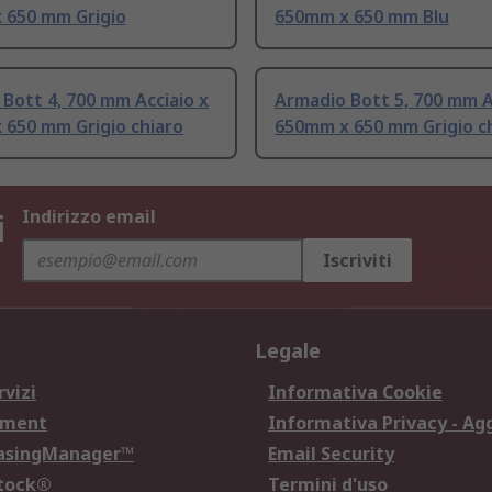
 650 mm Grigio
650mm x 650 mm Blu
Bott 4, 700 mm Acciaio x
Armadio Bott 5, 700 mm A
 650 mm Grigio chiaro
650mm x 650 mm Grigio c
i
Indirizzo email
Iscriviti
Legale
rvizi
Informativa Cookie
ement
Informativa Privacy - Ag
hasingManager™
Email Security
Stock®
Termini d'uso