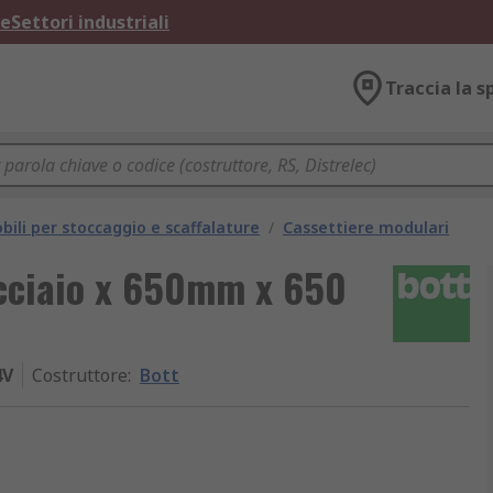
ne
Settori industriali
Traccia la s
bili per stoccaggio e scaffalature
/
Cassettiere modulari
cciaio x 650mm x 650
4V
Costruttore
:
Bott