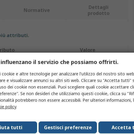
Dettagli
Normative
prodotto
iù attributi.
ributo
Valore
 influenzano il servizio che possiamo offrirti.
chio
Bott
i cookie e altre tecnologie per analizzare l'utilizzo del nostro sito web
o prodotto
Armadio
re e visualizzare annunci su altri siti web. Cliccare su "Accetta tutti" s
'uso dei cookie non essenziali. Puoi scegliere quali cookie accettare c
riale contenitore
Acciaio
eferenze". Se non desideri che utilizziamo questi cookie, clicca su "Rifi
zza
700mm
onalità potrebbero non essere accessibili. Per ulteriori informazioni, l
ie policy
.
ghezza
650mm
ondità
650mm
fiuta tutti
Gestisci preferenze
Accetta t