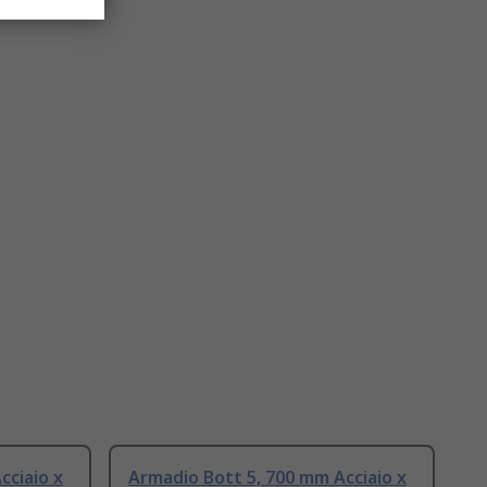
cciaio x
Armadio Bott 5, 700 mm Acciaio x