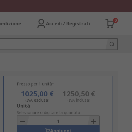
0
pedizione
Accedi / Registrati
Prezzo per 1 unità*
1025,00 €
1250,50 €
(IVA esclusa)
(IVA inclusa)
Add
Unità
to
Selezionare o digitare la quantità
Basket
Aggiungi