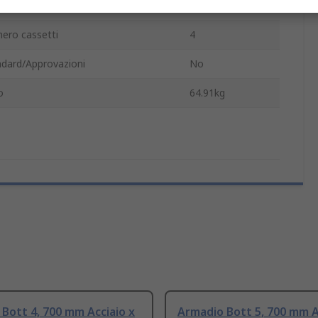
ore
Rosso
ero cassetti
4
ndard/Approvazioni
No
o
64.91kg
Bott 4, 700 mm Acciaio x
Armadio Bott 5, 700 mm A