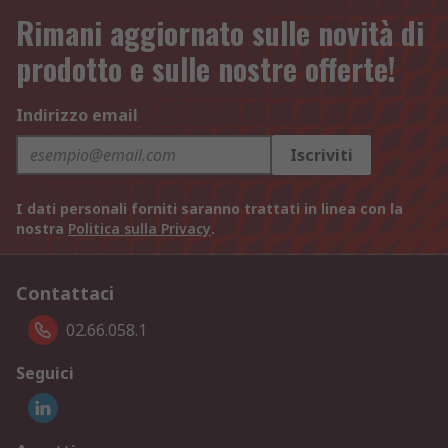
Rimani aggiornato sulle novità di
prodotto e sulle nostre offerte!
Indirizzo email
Iscriviti
I dati personali forniti saranno trattati in linea con la
nostra
Politica sulla Privacy
.
Contattaci
02.66.058.1
Seguici