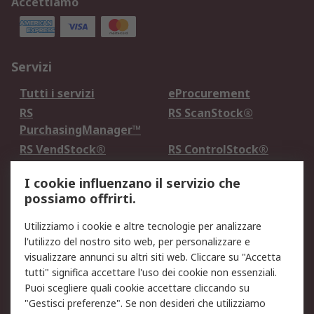
Accettiamo
Servizi
Tutti i servizi
eProcurement
RS
RS ScanStock®
PurchasingManager™
RS VendStock®
RS ControlStock®
Servizio di taratura
MePA
I cookie influenzano il servizio che
possiamo offrirti.
Legale
Utilizziamo i cookie e altre tecnologie per analizzare
Informativa Cookie
Informativa Privacy -
l'utilizzo del nostro sito web, per personalizzare e
Aggiornata
visualizzare annunci su altri siti web. Cliccare su "Accetta
Email Security
Termini d'uso
tutti" significa accettare l'uso dei cookie non essenziali.
Condizioni di vendita
Condizioni generali di
Puoi scegliere quali cookie accettare cliccando su
servizio
"Gestisci preferenze". Se non desideri che utilizziamo