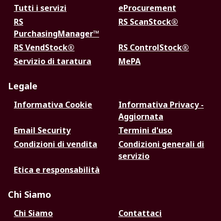
Tutti i servizi
eProcurement
RS
RS ScanStock®
PurchasingManager™
RS VendStock®
RS ControlStock®
Servizio di taratura
MePA
Legale
Informativa Cookie
Informativa Privacy -
Aggiornata
Email Security
Termini d'uso
Condizioni di vendita
Condizioni generali di
servizio
Etica e responsabilità
Chi Siamo
Chi Siamo
Contattaci