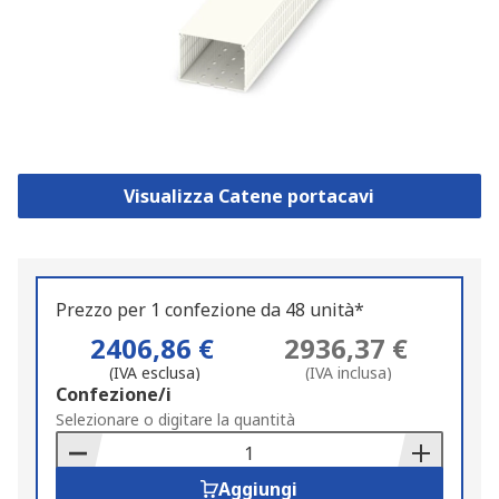
Visualizza Catene portacavi
Prezzo per 1 confezione da 48 unità*
2406,86 €
2936,37 €
(IVA esclusa)
(IVA inclusa)
Add
Confezione/i
to
Selezionare o digitare la quantità
Basket
Aggiungi