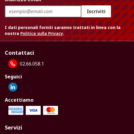
Iscriviti
I dati personali forniti saranno trattati in linea con la
nostra
Politica sulla Privacy
.
Contattaci
02.66.058.1
Seguici
Accettiamo
Servizi