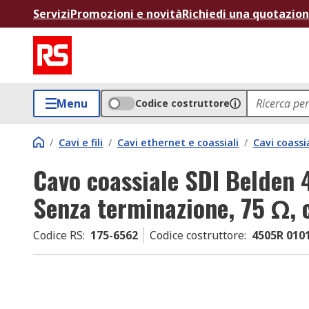
Servizi
Promozioni e novità
Richiedi una quotazio
Menu
Codice costruttore
/
Cavi e fili
/
Cavi ethernet e coassiali
/
Cavi coassia
Cavo coassiale SDI Belden 
Senza terminazione, 75 Ω, c
Codice RS
:
175-6562
Codice costruttore
:
4505R 010