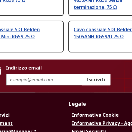
 RG59 75 Ω
4855ANH RG59 Senza
terminazione, 75 Ω
ssiale SDI Belden
Cavo coassiale SDI Belde
 Mini RG59 75 Ω
1505ANH RG59/U 75 Ω
i
Indirizzo email
Iscriviti
Legale
rvizi
Informativa Cookie
ement
Informativa Privacy - Ag
hasingManager™
Email Security