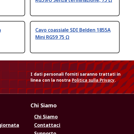
RG59/U Senza terminazione, 75 Ω
n
Cavo coassiale SDI Belden 1855A
Mini RG59 75 Ω
I dati personali forniti saranno trattati in
linea con la nostra
Politica sulla Privacy
.
Chi Siamo
Chi Siamo
giornata
Contattaci
Supporto