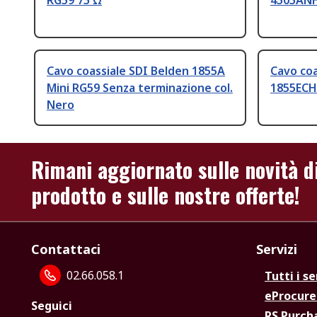
RG59 75 Ω
4505ANH
Cavo coassiale SDI Belden 1855A
Cavo coa
Mini RG59 Senza terminazione col.
1855ECH
Nero
Rimani aggiornato sulle novità d
prodotto e sulle nostre offerte!
Contattaci
Servizi
02.66.058.1
Tutti i se
eProcur
Seguici
RS Purc