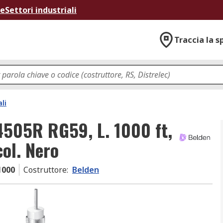
ne
Settori industriali
Traccia la s
li
4505R RG59, L. 1000 ft,
ol. Nero
1000
Costruttore
:
Belden