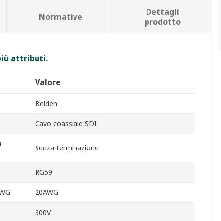
Dettagli
Normative
prodotto
iù attributi.
Valore
Belden
Cavo coassiale SDI
a
Senza terminazione
RG59
AWG
20AWG
300V