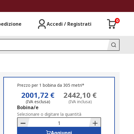
0
pedizione
Accedi / Registrati
Prezzo per 1 bobina da 305 metri*
2001,72 €
2442,10 €
(IVA esclusa)
(IVA inclusa)
Add
Bobina/e
to
Selezionare o digitare la quantità
Basket
Aggiungi