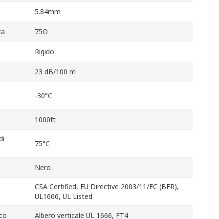
5.84mm
ca
75Ω
Rigido
23 dB/100 m
-30°C
1000ft
di
75°C
Nero
CSA Certified, EU Directive 2003/11/EC (BFR),
UL1666, UL Listed
co
Albero verticale UL 1666, FT4