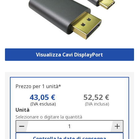
Visualizza Cavi DisplayPort
Prezzo per 1 unità*
43,05 €
52,52 €
(IVA esclusa)
(IVA inclusa)
Add
Unità
to
Selezionare o digitare la quantità
Basket
Controlla le date di consegna