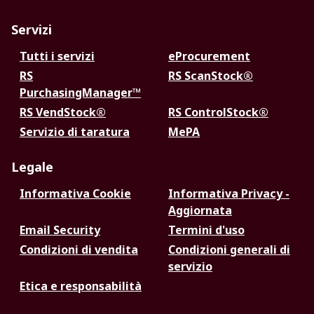
Servizi
Tutti i servizi
eProcurement
RS
RS ScanStock®
PurchasingManager™
RS VendStock®
RS ControlStock®
Servizio di taratura
MePA
Legale
Informativa Cookie
Informativa Privacy -
Aggiornata
Email Security
Termini d'uso
Condizioni di vendita
Condizioni generali di
servizio
Etica e responsabilità