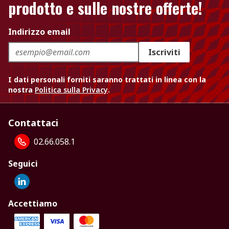
prodotto e sulle nostre offerte!
Indirizzo email
Iscriviti
I dati personali forniti saranno trattati in linea con la
nostra
Politica sulla Privacy
.
Contattaci
02.66.058.1
Seguici
Accettiamo