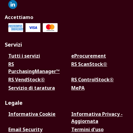
Accettiamo
Servizi
Tutti i servizi
eProcurement
RS
RS ScanStock®
PurchasingManager™
RS VendStock®
RS ControlStock®
Servizio di taratura
MePA
Legale
Informativa Cookie
Informativa Privacy -
Aggiornata
Email Security
Termini d'uso