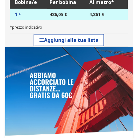
Bobina/e
Per bobina
Al metro*
1 +
486,05 €
4,861 €
*prezzo indicativo
Aggiungi alla tua lista