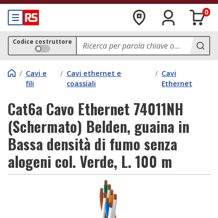
0
Codice costruttore
/
Cavi e
/
Cavi ethernet e
/
Cavi
fili
coassiali
Ethernet
Cat6a Cavo Ethernet 74011NH
(Schermato) Belden, guaina in
Bassa densità di fumo senza
alogeni col. Verde, L. 100 m