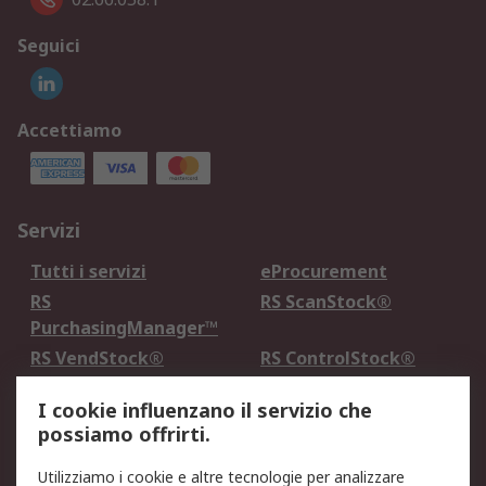
Seguici
Accettiamo
Servizi
Tutti i servizi
eProcurement
RS
RS ScanStock®
PurchasingManager™
RS VendStock®
RS ControlStock®
Servizio di taratura
MePA
I cookie influenzano il servizio che
possiamo offrirti.
Legale
Utilizziamo i cookie e altre tecnologie per analizzare
Informativa Cookie
Informativa Privacy -