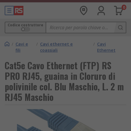
0
Codice costruttore
/
Cavi e
/
Cavi ethernet e
/
Cavi
fili
coassiali
Ethernet
Cat5e Cavo Ethernet (FTP) RS
PRO RJ45, guaina in Cloruro di
polivinile col. Blu Maschio, L. 2 m
RJ45 Maschio