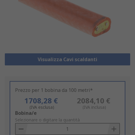
Visualizza Cavi scaldanti
Prezzo per 1 bobina da 100 metri*
1708,28 €
2084,10 €
(IVA esclusa)
(IVA inclusa)
Add
Bobina/e
to
Selezionare o digitare la quantità
Basket