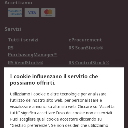
Accettiamo
Servizi
Tutti i servizi
eProcurement
RS
RS ScanStock®
PurchasingManager™
RS VendStock®
RS ControlStock®
Servizio di taratura
MePA
I cookie influenzano il servizio che
possiamo offrirti.
Legale
Utilizziamo i cookie e altre tecnologie per analizzare
Informativa Cookie
Informativa Privacy -
l'utilizzo del nostro sito web, per personalizzare e
Aggiornata
visualizzare annunci su altri siti web. Cliccare su "Accetta
Email Security
Termini d'uso
tutti" significa accettare l'uso dei cookie non essenziali.
Condizioni di vendita
Condizioni generali di
Puoi scegliere quali cookie accettare cliccando su
servizio
"Gestisci preferenze". Se non desideri che utilizziamo