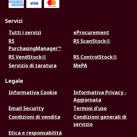
Servizi
Tutti i servizi
eProcurement
RS
RS ScanStock®
PurchasingManager™
RS VendStock®
RS ControlStock®
Servizio di taratura
MePA
Legale
Informativa Cookie
Informativa Privacy -
Aggiornata
Email Security
Termini d'uso
Condizioni di vendita
Condizioni generali di
servizio
Etica e responsabilità