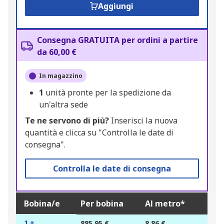
Aggiungi
Consegna GRATUITA per ordini a partire
da 60,00 €
In magazzino
1
unità pronte per la spedizione da
un'altra sede
Te ne servono di più?
Inserisci la nuova
quantità e clicca su "Controlla le date di
consegna".
Controlla le date di consegna
Bobina/e
Per bobina
Al metro*
1 +
885,95 €
8,86 €