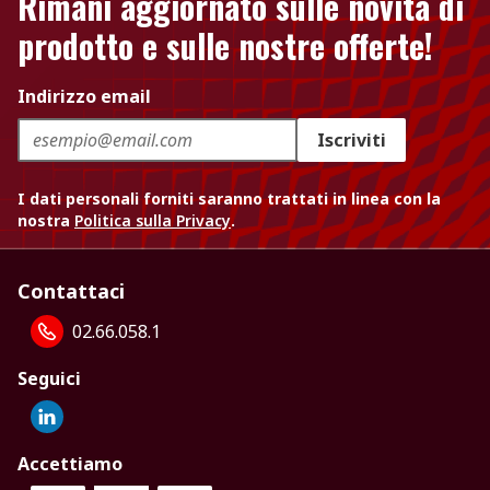
Rimani aggiornato sulle novità di
prodotto e sulle nostre offerte!
Indirizzo email
Iscriviti
I dati personali forniti saranno trattati in linea con la
nostra
Politica sulla Privacy
.
Contattaci
02.66.058.1
Seguici
Accettiamo