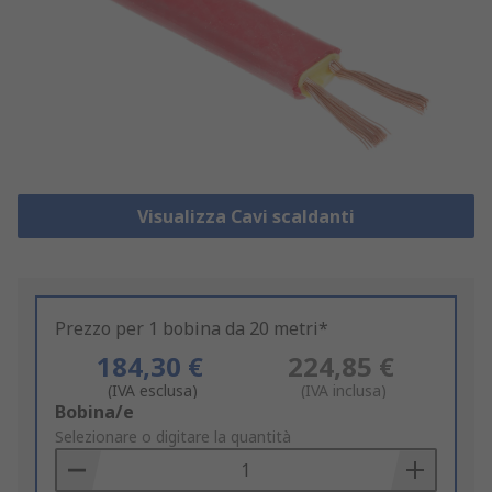
Visualizza Cavi scaldanti
Prezzo per 1 bobina da 20 metri*
184,30 €
224,85 €
(IVA esclusa)
(IVA inclusa)
Add
Bobina/e
to
Selezionare o digitare la quantità
Basket