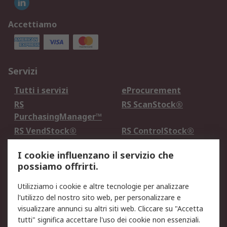
Accettiamo
Servizi
Tutti i servizi
eProcurement
RS
RS ScanStock®
PurchasingManager™
RS VendStock®
RS ControlStock®
Servizio di taratura
MePA
I cookie influenzano il servizio che
possiamo offrirti.
Legale
Utilizziamo i cookie e altre tecnologie per analizzare
Informativa Cookie
Informativa Privacy -
l'utilizzo del nostro sito web, per personalizzare e
Aggiornata
visualizzare annunci su altri siti web. Cliccare su "Accetta
Email Security
Termini d'uso
tutti" significa accettare l'uso dei cookie non essenziali.