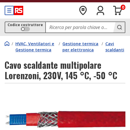
0
Codice costruttore
/
HVAC, Ventilatori e
/
Gestione termica
/
Cavi
Gestione termica
per elettronica
scaldanti
Cavo scaldante multipolare
Lorenzoni, 230V, 145 °C, -50 °C