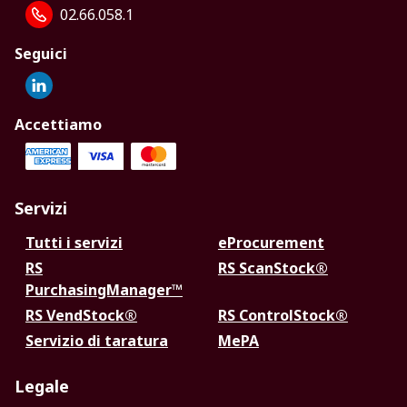
02.66.058.1
Seguici
Accettiamo
Servizi
Tutti i servizi
eProcurement
RS
RS ScanStock®
PurchasingManager™
RS VendStock®
RS ControlStock®
Servizio di taratura
MePA
Legale