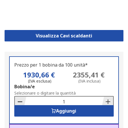
Visualizza Cavi scaldanti
Prezzo per 1 bobina da 100 unità*
1930,66 €
2355,41 €
(IVA esclusa)
(IVA inclusa)
Add
Bobina/e
to
Selezionare o digitare la quantità
Basket
Aggiungi