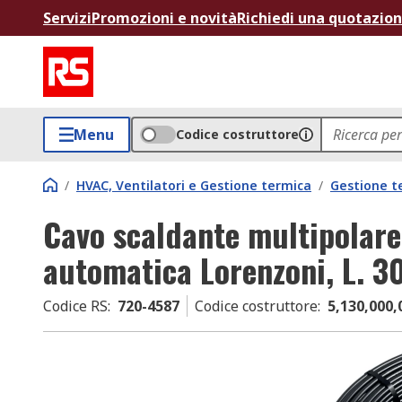
Servizi
Promozioni e novità
Richiedi una quotazio
Menu
Codice costruttore
/
HVAC, Ventilatori e Gestione termica
/
Gestione t
Cavo scaldante multipolare
automatica Lorenzoni, L. 3
Codice RS
:
720-4587
Codice costruttore
:
5,130,000,