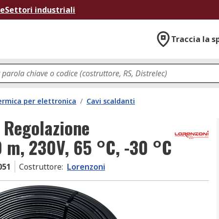
ne
Settori industriali
Traccia la s
ermica per elettronica
/
Cavi scaldanti
 Regolazione
0 m, 230V, 65 °C, -30 °C
051
Costruttore
:
Lorenzoni