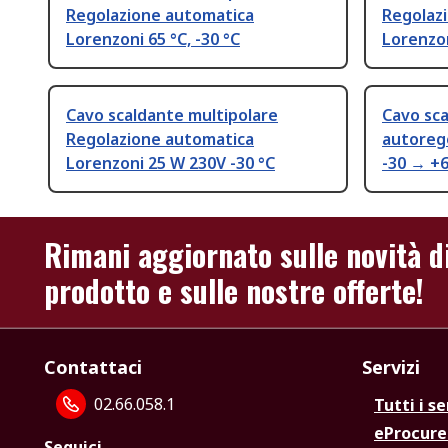
Regolazione automatica
Regolaz
Lorenzoni 65 °C, -30 °C
Lorenzon
Cavo scaldante multipolare
Cavo sca
Regolazione automatica
autoreg
Lorenzoni 25 W 230V -30 °C
-30 → +6
Rimani aggiornato sulle novità d
prodotto e sulle nostre offerte!
Contattaci
Servizi
02.66.058.1
Tutti i se
eProcur
Seguici