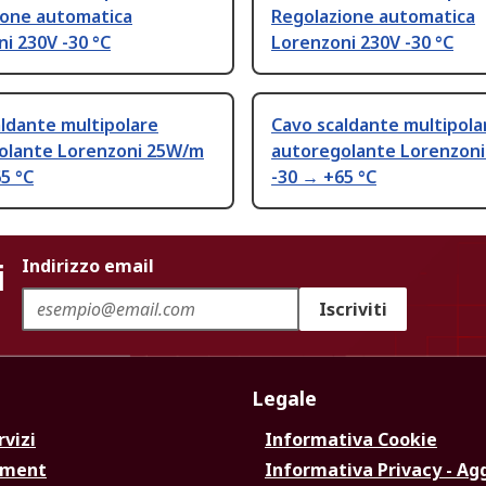
ione automatica
Regolazione automatica
i 230V -30 °C
Lorenzoni 230V -30 °C
ldante multipolare
Cavo scaldante multipola
olante Lorenzoni 25W/m
autoregolante Lorenzon
5 °C
-30 → +65 °C
i
Indirizzo email
Iscriviti
Legale
rvizi
Informativa Cookie
ement
Informativa Privacy - Ag