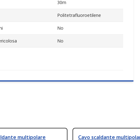
30m
Politetrafluoroetilene
ni
No
ericolosa
No
ldante multipolare
Cavo scaldante multipola