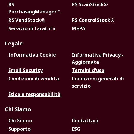
RS
RS ScanStock®
PurchasingManager™
RS VendStock®
RS ControlStock®
Servizio di taratura
MePA
Legale
Informativa Cookie
Informativa Privacy -
Aggiornata
Email Security
Termini d'uso
Condizioni di vendita
Condizioni generali di
servizio
Etica e responsabilità
Chi Siamo
Chi Siamo
Contattaci
Supporto
ESG