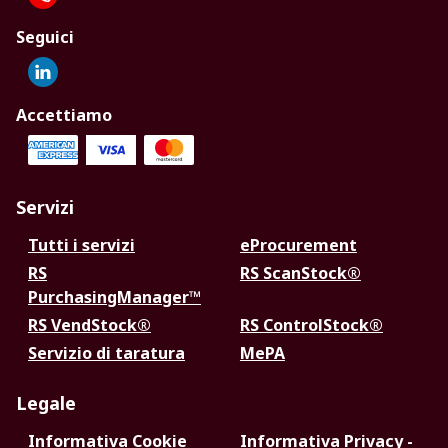
Seguici
Accettiamo
Servizi
Tutti i servizi
eProcurement
RS
RS ScanStock®
PurchasingManager™
RS VendStock®
RS ControlStock®
Servizio di taratura
MePA
Legale
Informativa Cookie
Informativa Privacy -