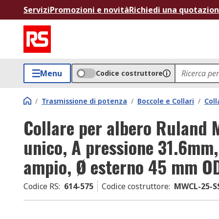
Servizi
Promozioni e novità
Richiedi una quotazio
Menu
Codice costruttore
/
Trasmissione di potenza
/
Boccole e Collari
/
Coll
Collare per albero Ruland
unico, A pressione 31.6mm
ampio, Ø esterno 45 mm OD
Codice RS
:
614-575
Codice costruttore
:
MWCL-25-S