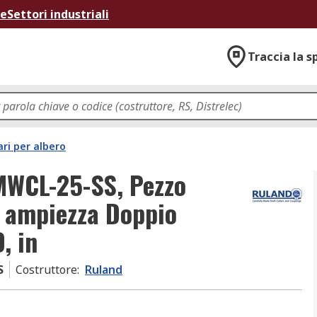
ne
Settori industriali
Traccia la s
ari per albero
 MWCL-25-SS, Pezzo
, ampiezza Doppio
, in
S
Costruttore
:
Ruland