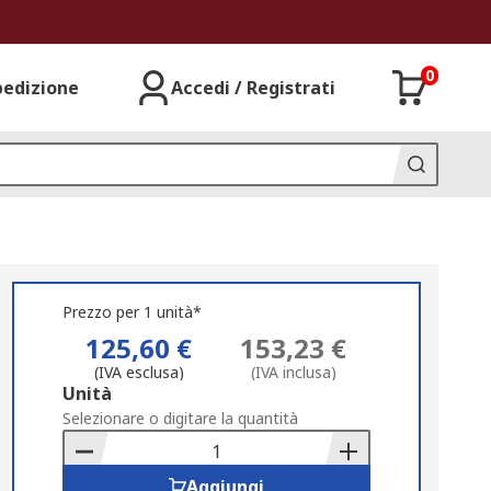
0
pedizione
Accedi / Registrati
Prezzo per 1 unità*
125,60 €
153,23 €
(IVA esclusa)
(IVA inclusa)
Add
Unità
to
Selezionare o digitare la quantità
Basket
Aggiungi