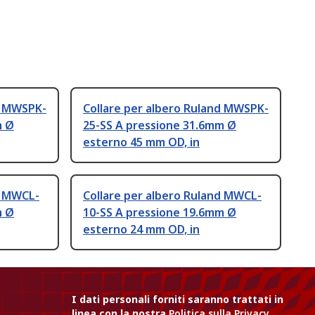
d MWSPK-
Collare per albero Ruland MWSPK-
m Ø
25-SS A pressione 31.6mm Ø
esterno 45 mm OD, in
d MWCL-
Collare per albero Ruland MWCL-
m Ø
10-SS A pressione 19.6mm Ø
esterno 24 mm OD, in
I dati personali forniti saranno trattati in
linea con la nostra
Politica sulla Privacy
.